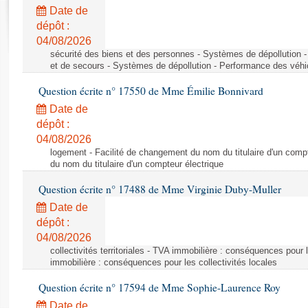
Rapports d'enquête
Date de
Rapports législatifs
dépôt :
Rapports sur l'application des lois
04/08/2026
Baromètre de l’application des lois
sécurité des biens et des personnes - Systèmes de dépollution 
et de secours - Systèmes de dépollution - Performance des véhi
Question écrite n° 17550 de Mme Émilie Bonnivard
Dossiers législatifs
Date de
Budget et sécurité sociale
dépôt :
Questions écrites et orales
04/08/2026
Comptes rendus des débats
logement - Facilité de changement du nom du titulaire d'un compt
du nom du titulaire d'un compteur électrique
Question écrite n° 17488 de Mme Virginie Duby-Muller
Date de
dépôt :
04/08/2026
collectivités territoriales - TVA immobilière : conséquences pour 
immobilière : conséquences pour les collectivités locales
Question écrite n° 17594 de Mme Sophie-Laurence Roy
Date de