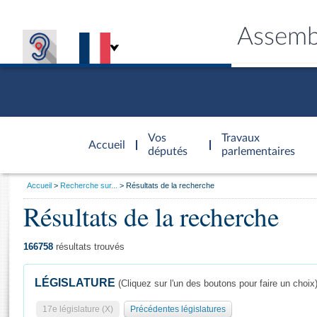
Assemb
Accèder à
la page
Vos
Travaux
Accueil
d'accueil
députés
parlementaires
Vous
Accueil
Recherche sur...
Résultats de la recherche
êtes
Résultats de la recherche
Général
ici
CONNEX
TRAVA
CONNA
DÉC
:
166758
résultats trouvés
LÉGISLATURE
(Cliquez sur l'un des boutons pour faire un choix
17e législature (X)
Précédentes législatures