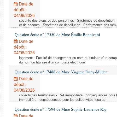
Rapports d'enquête
Date de
Rapports législatifs
dépôt :
Rapports sur l'application des lois
04/08/2026
Baromètre de l’application des lois
sécurité des biens et des personnes - Systèmes de dépollution 
et de secours - Systèmes de dépollution - Performance des véhi
Question écrite n° 17550 de Mme Émilie Bonnivard
Dossiers législatifs
Date de
Budget et sécurité sociale
dépôt :
Questions écrites et orales
04/08/2026
Comptes rendus des débats
logement - Facilité de changement du nom du titulaire d'un compt
du nom du titulaire d'un compteur électrique
Question écrite n° 17488 de Mme Virginie Duby-Muller
Date de
dépôt :
04/08/2026
collectivités territoriales - TVA immobilière : conséquences pour 
immobilière : conséquences pour les collectivités locales
Question écrite n° 17594 de Mme Sophie-Laurence Roy
Date de