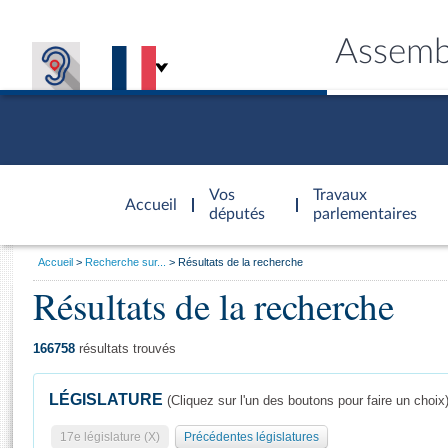
Assemb
Accèder à
la page
Vos
Travaux
Accueil
d'accueil
députés
parlementaires
Vous
Accueil
Recherche sur...
Résultats de la recherche
êtes
Résultats de la recherche
Général
ici
CONNEX
TRAVA
CONNA
DÉC
:
166758
résultats trouvés
LÉGISLATURE
(Cliquez sur l'un des boutons pour faire un choix
17e législature (X)
Précédentes législatures