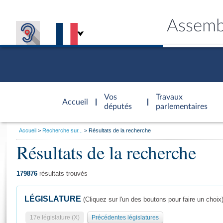
Assemb
Accèder à
la page
Vos
Travaux
Accueil
d'accueil
députés
parlementaires
Vous
Accueil
Recherche sur...
Résultats de la recherche
êtes
Résultats de la recherche
Général
ici
CONNEX
TRAVA
CONNA
DÉC
:
179876
résultats trouvés
LÉGISLATURE
(Cliquez sur l'un des boutons pour faire un choix
17e législature (X)
Précédentes législatures