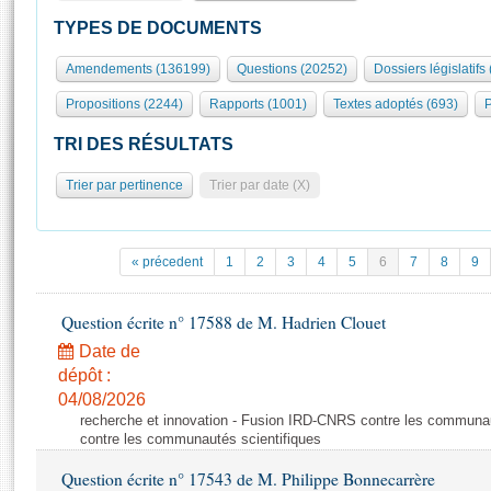
S'id
Présidence
Séance publique
Rôle et pouvoirs de l'Assemblée
Visiter l'Assemblée
TYPES DE DOCUMENTS
Fiches « Connaissance de l’Assemblée »
577 députés
Commissions et autres organes
Visite virtuelle du palais Bourbon
Amendements (136199)
Questions (20252)
Dossiers législatifs
Organisation de l'Assemblée
Groupes politiques
Europe et International
Assister à une séance
Mot
Propositions (2244)
Rapports (1001)
Textes adoptés (693)
P
Présidence
Conférence des Présidents
Bureau
Collège des Ques
Élections législatives
Contrôle et évaluation
Accès des chercheurs à l’Assemblée
TRI DES RÉSULTATS
Congrès
Les évènements
S'inscrire
Trier par pertinence
Trier par date (X)
Pétitions
Statistiques et chiffres clés
Transparence et déontologie
Vous n'ave
Patrimoine
E
Documents de référence
« précedent
1
2
3
4
5
6
7
8
9
La Bibliothèque
( Constitution | Règlement de l'Assemblée ... )
Documents parlementaires
Les archives
Question écrite n° 17588 de M. Hadrien Clouet
Projets de loi
Contacts et plan d'accès
Date de
Propositions de loi
Histoire
Photos libres de droit
dépôt :
Amendements
Juniors
04/08/2026
Textes adoptés
recherche et innovation - Fusion IRD-CNRS contre les communa
Anciennes législatures
contre les communautés scientifiques
Liens vers les sites publics
Rapports d'information
Question écrite n° 17543 de M. Philippe Bonnecarrère