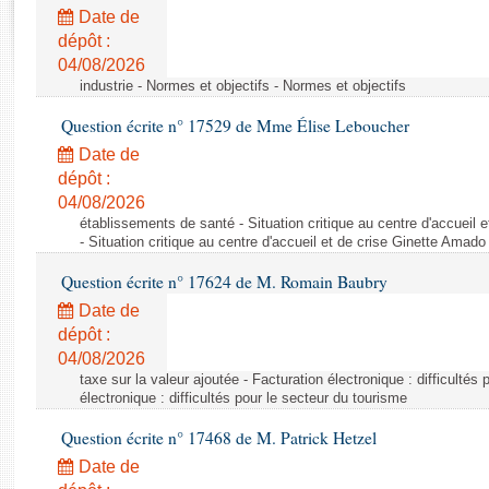
Rapports d'enquête
Date de
Rapports législatifs
dépôt :
Rapports sur l'application des lois
04/08/2026
Baromètre de l’application des lois
industrie - Normes et objectifs - Normes et objectifs
Question écrite n° 17529 de Mme Élise Leboucher
Dossiers législatifs
Date de
Budget et sécurité sociale
dépôt :
04/08/2026
Questions écrites et orales
établissements de santé - Situation critique au centre d'accuei
Comptes rendus des débats
- Situation critique au centre d'accueil et de crise Ginette Ama
Question écrite n° 17624 de M. Romain Baubry
Date de
dépôt :
04/08/2026
taxe sur la valeur ajoutée - Facturation électronique : difficultés
électronique : difficultés pour le secteur du tourisme
Question écrite n° 17468 de M. Patrick Hetzel
Date de