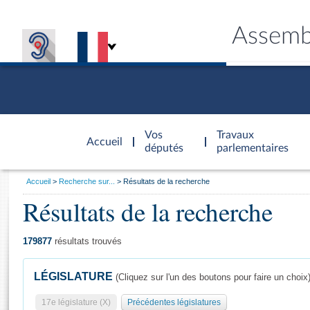
Assemb
Accèder à
la page
Vos
Travaux
Accueil
d'accueil
députés
parlementaires
Vous
Accueil
Recherche sur...
Résultats de la recherche
êtes
Résultats de la recherche
Général
ici
CONNEX
TRAVA
CONNA
DÉC
:
179877
résultats trouvés
LÉGISLATURE
(Cliquez sur l'un des boutons pour faire un choix
17e législature (X)
Précédentes législatures