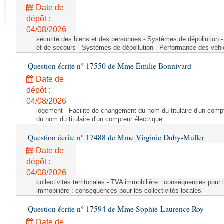
Rapports d'enquête
Date de
Rapports législatifs
dépôt :
Rapports sur l'application des lois
04/08/2026
Baromètre de l’application des lois
sécurité des biens et des personnes - Systèmes de dépollution 
et de secours - Systèmes de dépollution - Performance des véhi
Question écrite n° 17550 de Mme Émilie Bonnivard
Dossiers législatifs
Date de
Budget et sécurité sociale
dépôt :
Questions écrites et orales
04/08/2026
Comptes rendus des débats
logement - Facilité de changement du nom du titulaire d'un compt
du nom du titulaire d'un compteur électrique
Question écrite n° 17488 de Mme Virginie Duby-Muller
Date de
dépôt :
04/08/2026
collectivités territoriales - TVA immobilière : conséquences pour 
immobilière : conséquences pour les collectivités locales
Question écrite n° 17594 de Mme Sophie-Laurence Roy
Date de