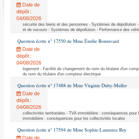
Rapports d'enquête
Date de
Rapports législatifs
dépôt :
Rapports sur l'application des lois
04/08/2026
Baromètre de l’application des lois
sécurité des biens et des personnes - Systèmes de dépollution 
et de secours - Systèmes de dépollution - Performance des véhi
Question écrite n° 17550 de Mme Émilie Bonnivard
Dossiers législatifs
Date de
Budget et sécurité sociale
dépôt :
Questions écrites et orales
04/08/2026
Comptes rendus des débats
logement - Facilité de changement du nom du titulaire d'un compt
du nom du titulaire d'un compteur électrique
Question écrite n° 17488 de Mme Virginie Duby-Muller
Date de
dépôt :
04/08/2026
collectivités territoriales - TVA immobilière : conséquences pour 
immobilière : conséquences pour les collectivités locales
Question écrite n° 17594 de Mme Sophie-Laurence Roy
Date de