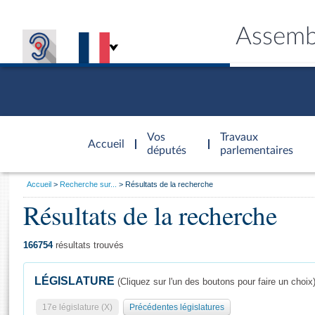
Assemb
Accèder à
la page
Vos
Travaux
Accueil
d'accueil
députés
parlementaires
Vous
Accueil
Recherche sur...
Résultats de la recherche
êtes
Résultats de la recherche
Général
ici
CONNEX
TRAVA
CONNA
DÉC
:
166754
résultats trouvés
LÉGISLATURE
(Cliquez sur l'un des boutons pour faire un choix
17e législature (X)
Précédentes législatures