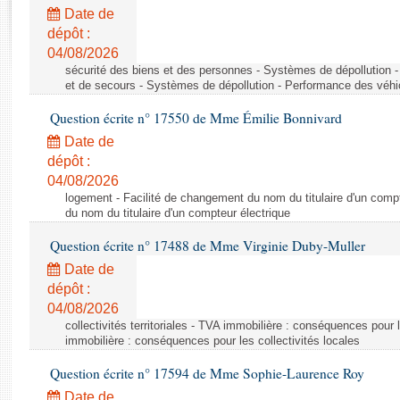
Rapports d'enquête
Date de
Rapports législatifs
dépôt :
Rapports sur l'application des lois
04/08/2026
Baromètre de l’application des lois
sécurité des biens et des personnes - Systèmes de dépollution 
et de secours - Systèmes de dépollution - Performance des véhi
Question écrite n° 17550 de Mme Émilie Bonnivard
Dossiers législatifs
Date de
Budget et sécurité sociale
dépôt :
Questions écrites et orales
04/08/2026
Comptes rendus des débats
logement - Facilité de changement du nom du titulaire d'un compt
du nom du titulaire d'un compteur électrique
Question écrite n° 17488 de Mme Virginie Duby-Muller
Date de
dépôt :
04/08/2026
collectivités territoriales - TVA immobilière : conséquences pour 
immobilière : conséquences pour les collectivités locales
Question écrite n° 17594 de Mme Sophie-Laurence Roy
Date de