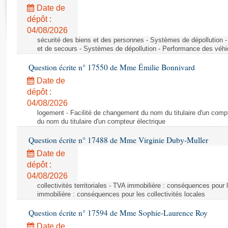
Rapports d'enquête
Date de
Rapports législatifs
dépôt :
Rapports sur l'application des lois
04/08/2026
Baromètre de l’application des lois
sécurité des biens et des personnes - Systèmes de dépollution 
et de secours - Systèmes de dépollution - Performance des véhi
Question écrite n° 17550 de Mme Émilie Bonnivard
Dossiers législatifs
Date de
Budget et sécurité sociale
dépôt :
Questions écrites et orales
04/08/2026
Comptes rendus des débats
logement - Facilité de changement du nom du titulaire d'un compt
du nom du titulaire d'un compteur électrique
Question écrite n° 17488 de Mme Virginie Duby-Muller
Date de
dépôt :
04/08/2026
collectivités territoriales - TVA immobilière : conséquences pour 
immobilière : conséquences pour les collectivités locales
Question écrite n° 17594 de Mme Sophie-Laurence Roy
Date de