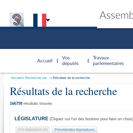
Assemb
Accèder à
la page
Vos
Travaux
Accueil
d'accueil
députés
parlementaires
Vous
Accueil
Recherche sur...
Résultats de la recherche
êtes
Résultats de la recherche
Général
ici
CONNEX
TRAVA
CONNA
DÉC
:
166759
résultats trouvés
LÉGISLATURE
(Cliquez sur l'un des boutons pour faire un choix
17e législature (X)
Précédentes législatures