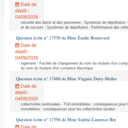
Rapports d'enquête
Date de
Rapports législatifs
dépôt :
Rapports sur l'application des lois
04/08/2026
Baromètre de l’application des lois
sécurité des biens et des personnes - Systèmes de dépollution 
et de secours - Systèmes de dépollution - Performance des véhi
Question écrite n° 17550 de Mme Émilie Bonnivard
Dossiers législatifs
Date de
Budget et sécurité sociale
dépôt :
Questions écrites et orales
04/08/2026
Comptes rendus des débats
logement - Facilité de changement du nom du titulaire d'un compt
du nom du titulaire d'un compteur électrique
Question écrite n° 17488 de Mme Virginie Duby-Muller
Date de
dépôt :
04/08/2026
collectivités territoriales - TVA immobilière : conséquences pour 
immobilière : conséquences pour les collectivités locales
Question écrite n° 17594 de Mme Sophie-Laurence Roy
Date de