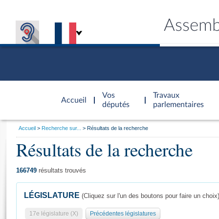
Assemb
Accèder à
la page
Vos
Travaux
Accueil
d'accueil
députés
parlementaires
Vous
Accueil
Recherche sur...
Résultats de la recherche
êtes
Résultats de la recherche
Général
ici
CONNEX
TRAVA
CONNA
DÉC
:
166749
résultats trouvés
LÉGISLATURE
(Cliquez sur l'un des boutons pour faire un choix
17e législature (X)
Précédentes législatures