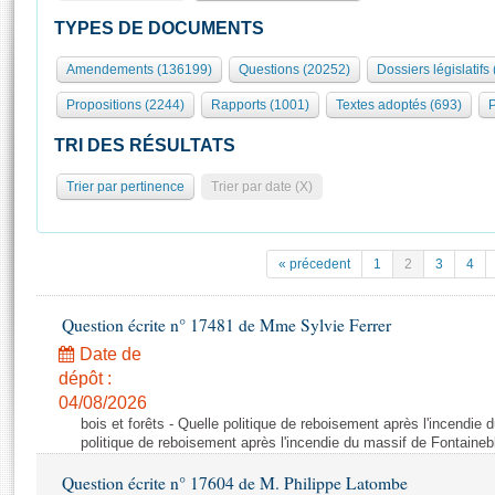
S'id
Présidence
Séance publique
Rôle et pouvoirs de l'Assemblée
Visiter l'Assemblée
TYPES DE DOCUMENTS
Fiches « Connaissance de l’Assemblée »
577 députés
Commissions et autres organes
Visite virtuelle du palais Bourbon
Amendements (136199)
Questions (20252)
Dossiers législatifs
Organisation de l'Assemblée
Groupes politiques
Europe et International
Assister à une séance
Mot
Propositions (2244)
Rapports (1001)
Textes adoptés (693)
P
Présidence
Conférence des Présidents
Bureau
Collège des Ques
Élections législatives
Contrôle et évaluation
Accès des chercheurs à l’Assemblée
TRI DES RÉSULTATS
Congrès
Les évènements
S'inscrire
Trier par pertinence
Trier par date (X)
Pétitions
Statistiques et chiffres clés
Transparence et déontologie
Vous n'ave
Patrimoine
E
Documents de référence
« précedent
1
2
3
4
La Bibliothèque
( Constitution | Règlement de l'Assemblée ... )
Documents parlementaires
Les archives
Question écrite n° 17481 de Mme Sylvie Ferrer
Projets de loi
Contacts et plan d'accès
Date de
Propositions de loi
Histoire
Photos libres de droit
dépôt :
Amendements
Juniors
04/08/2026
Textes adoptés
bois et forêts - Quelle politique de reboisement après l'incendie
Anciennes législatures
politique de reboisement après l'incendie du massif de Fontaineb
Liens vers les sites publics
Rapports d'information
Question écrite n° 17604 de M. Philippe Latombe