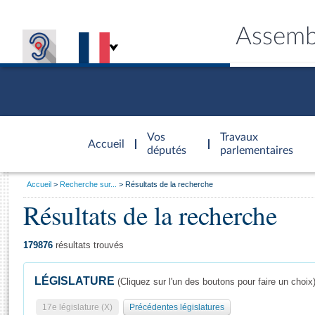
Assemb
Accèder à
la page
Vos
Travaux
Accueil
d'accueil
députés
parlementaires
Vous
Accueil
Recherche sur...
Résultats de la recherche
êtes
Résultats de la recherche
Général
ici
CONNEX
TRAVA
CONNA
DÉC
:
179876
résultats trouvés
LÉGISLATURE
(Cliquez sur l'un des boutons pour faire un choix
17e législature (X)
Précédentes législatures