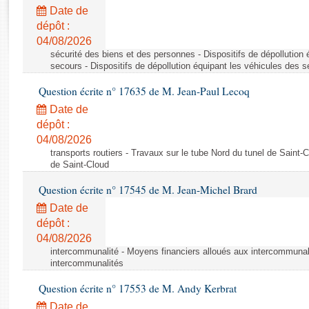
Rapports d'enquête
Date de
Rapports législatifs
dépôt :
Rapports sur l'application des lois
04/08/2026
Baromètre de l’application des lois
sécurité des biens et des personnes - Dispositifs de dépollution
secours - Dispositifs de dépollution équipant les véhicules des 
Question écrite n° 17635 de M. Jean-Paul Lecoq
Dossiers législatifs
Date de
Budget et sécurité sociale
dépôt :
Questions écrites et orales
04/08/2026
Comptes rendus des débats
transports routiers - Travaux sur le tube Nord du tunel de Saint-
de Saint-Cloud
Question écrite n° 17545 de M. Jean-Michel Brard
Date de
dépôt :
04/08/2026
intercommunalité - Moyens financiers alloués aux intercommunal
intercommunalités
Question écrite n° 17553 de M. Andy Kerbrat
Date de