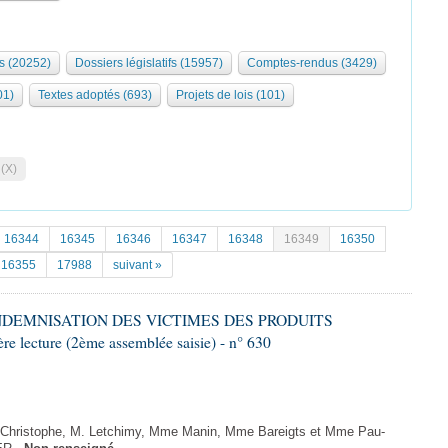
s (20252)
Dossiers législatifs (15957)
Comptes-rendus (3429)
01)
Textes adoptés (693)
Projets de lois (101)
 (X)
16344
16345
16346
16347
16348
16349
16350
16355
17988
suivant »
'INDEMNISATION DES VICTIMES DES PRODUITS
ture (2ème assemblée saisie) - n° 630
hristophe, M. Letchimy, Mme Manin, Mme Bareigts et Mme Pau-