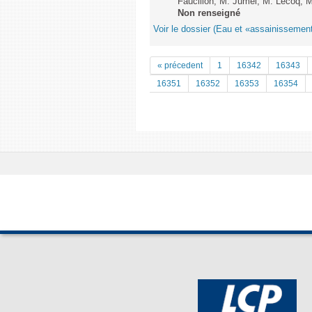
Faucillon, M. Jumel, M. Lecoq, M
Non renseigné
Voir le dossier (Eau et «assainissem
« précedent
1
16342
16343
16351
16352
16353
16354