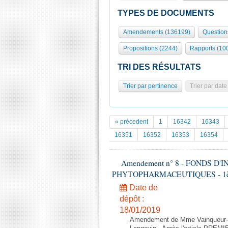
TYPES DE DOCUMENTS
Amendements (136199)
Question
Propositions (2244)
Rapports (10
TRI DES RÉSULTATS
Trier par pertinence
Trier par date
« précedent
1
16342
16343
16351
16352
16353
16354
Amendement n° 8 - FONDS D
PHYTOPHARMACEUTIQUES - 1ère lec
Date de
dépôt :
18/01/2019
Amendement de Mme Vainqueur-C