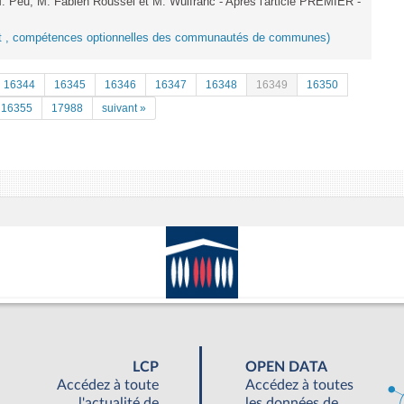
. Peu, M. Fabien Roussel et M. Wulfranc - Après l'article PREMIER -
ent , compétences optionnelles des communautés de communes)
16344
16345
16346
16347
16348
16349
16350
16355
17988
suivant »
LCP
OPEN DATA
Accédez à toute
Accédez à toutes
l'actualité de
les données de