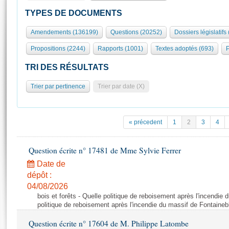
S'id
Présidence
Séance publique
Rôle et pouvoirs de l'Assemblée
Visiter l'Assemblée
TYPES DE DOCUMENTS
Fiches « Connaissance de l’Assemblée »
577 députés
Commissions et autres organes
Visite virtuelle du palais Bourbon
Amendements (136199)
Questions (20252)
Dossiers législatifs
Organisation de l'Assemblée
Groupes politiques
Europe et International
Assister à une séance
Mot
Propositions (2244)
Rapports (1001)
Textes adoptés (693)
P
Présidence
Conférence des Présidents
Bureau
Collège des Ques
Élections législatives
Contrôle et évaluation
Accès des chercheurs à l’Assemblée
TRI DES RÉSULTATS
Congrès
Les évènements
S'inscrire
Trier par pertinence
Trier par date (X)
Pétitions
Statistiques et chiffres clés
Transparence et déontologie
Vous n'ave
Patrimoine
E
Documents de référence
« précedent
1
2
3
4
La Bibliothèque
( Constitution | Règlement de l'Assemblée ... )
Documents parlementaires
Les archives
Question écrite n° 17481 de Mme Sylvie Ferrer
Projets de loi
Contacts et plan d'accès
Date de
Propositions de loi
Histoire
Photos libres de droit
dépôt :
Amendements
Juniors
04/08/2026
Textes adoptés
bois et forêts - Quelle politique de reboisement après l'incendie
Anciennes législatures
politique de reboisement après l'incendie du massif de Fontaineb
Liens vers les sites publics
Rapports d'information
Question écrite n° 17604 de M. Philippe Latombe