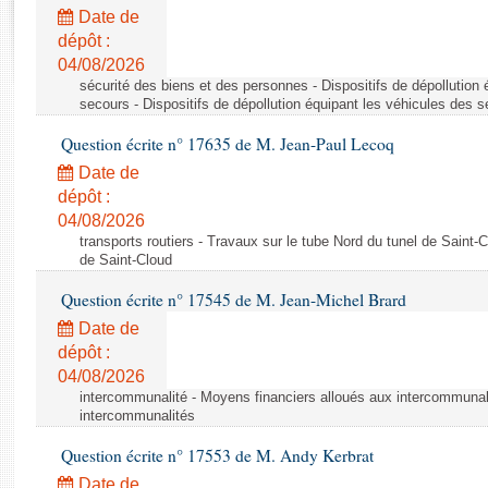
Rapports d'enquête
Date de
Rapports législatifs
dépôt :
Rapports sur l'application des lois
04/08/2026
Baromètre de l’application des lois
sécurité des biens et des personnes - Dispositifs de dépollution
secours - Dispositifs de dépollution équipant les véhicules des 
Question écrite n° 17635 de M. Jean-Paul Lecoq
Dossiers législatifs
Date de
Budget et sécurité sociale
dépôt :
Questions écrites et orales
04/08/2026
Comptes rendus des débats
transports routiers - Travaux sur le tube Nord du tunel de Saint-
de Saint-Cloud
Question écrite n° 17545 de M. Jean-Michel Brard
Date de
dépôt :
04/08/2026
intercommunalité - Moyens financiers alloués aux intercommunal
intercommunalités
Question écrite n° 17553 de M. Andy Kerbrat
Date de