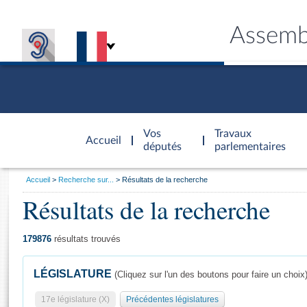
Assemb
Accèder à
la page
Vos
Travaux
Accueil
d'accueil
députés
parlementaires
Vous
Accueil
Recherche sur...
Résultats de la recherche
êtes
Résultats de la recherche
Général
ici
CONNEX
TRAVA
CONNA
DÉC
:
179876
résultats trouvés
LÉGISLATURE
(Cliquez sur l'un des boutons pour faire un choix
17e législature (X)
Précédentes législatures