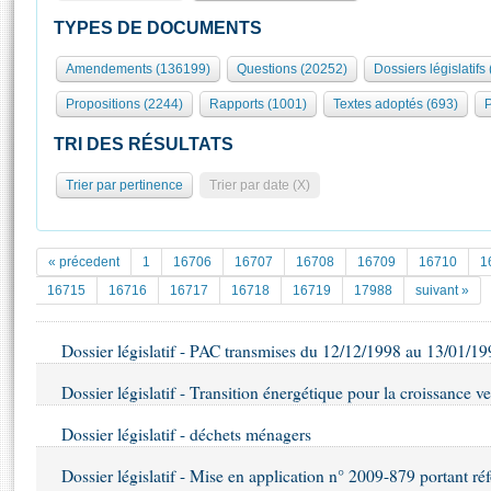
S'id
Présidence
Séance publique
Rôle et pouvoirs de l'Assemblée
Visiter l'Assemblée
TYPES DE DOCUMENTS
Fiches « Connaissance de l’Assemblée »
577 députés
Commissions et autres organes
Visite virtuelle du palais Bourbon
Amendements (136199)
Questions (20252)
Dossiers législatifs
Organisation de l'Assemblée
Groupes politiques
Europe et International
Assister à une séance
Mot
Propositions (2244)
Rapports (1001)
Textes adoptés (693)
P
Présidence
Conférence des Présidents
Bureau
Collège des Ques
Élections législatives
Contrôle et évaluation
Accès des chercheurs à l’Assemblée
TRI DES RÉSULTATS
Congrès
Les évènements
S'inscrire
Trier par pertinence
Trier par date (X)
Pétitions
Statistiques et chiffres clés
Transparence et déontologie
Vous n'ave
Patrimoine
E
Documents de référence
« précedent
1
16706
16707
16708
16709
16710
1
La Bibliothèque
( Constitution | Règlement de l'Assemblée ... )
Documents parlementaires
16715
16716
16717
16718
16719
17988
suivant »
Les archives
Projets de loi
Contacts et plan d'accès
Dossier législatif - PAC transmises du 12/12/1998 au 13/01/1
Propositions de loi
Histoire
Photos libres de droit
Amendements
Dossier législatif - Transition énergétique pour la croissance ve
Juniors
Textes adoptés
Anciennes législatures
Dossier législatif - déchets ménagers
Liens vers les sites publics
Rapports d'information
Dossier législatif - Mise en application n° 2009-879 portant réf