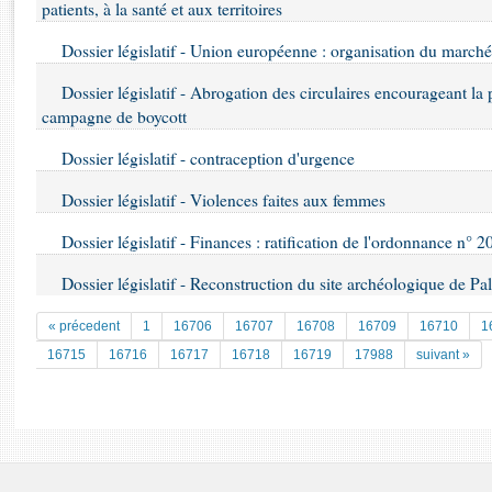
Rapports d'enquête
patients, à la santé et aux territoires
Rapports législatifs
Dossier législatif - Union européenne : organisation du marché 
Rapports sur l'application des lois
Baromètre de l’application des lois
Dossier législatif - Abrogation des circulaires encourageant la p
campagne de boycott
Dossiers législatifs
Dossier législatif - contraception d'urgence
Budget et sécurité sociale
Dossier législatif - Violences faites aux femmes
Questions écrites et orales
Comptes rendus des débats
Dossier législatif - Finances : ratification de l'ordonnance n° 
Dossier législatif - Reconstruction du site archéologique de P
« précedent
1
16706
16707
16708
16709
16710
1
16715
16716
16717
16718
16719
17988
suivant »