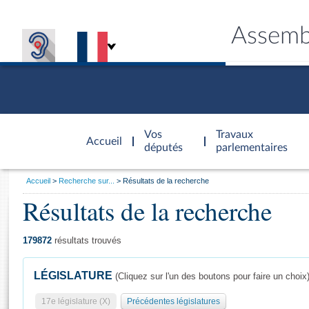
Assemb
Accèder à
la page
Vos
Travaux
Accueil
d'accueil
députés
parlementaires
Vous
Accueil
Recherche sur...
Résultats de la recherche
êtes
Résultats de la recherche
Général
ici
CONNEX
TRAVA
CONNA
DÉC
:
179872
résultats trouvés
LÉGISLATURE
(Cliquez sur l'un des boutons pour faire un choix
17e législature (X)
Précédentes législatures