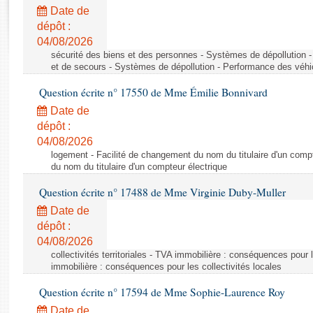
Rapports d'enquête
Date de
Rapports législatifs
dépôt :
Rapports sur l'application des lois
04/08/2026
Baromètre de l’application des lois
sécurité des biens et des personnes - Systèmes de dépollution 
et de secours - Systèmes de dépollution - Performance des véhi
Question écrite n° 17550 de Mme Émilie Bonnivard
Dossiers législatifs
Date de
Budget et sécurité sociale
dépôt :
Questions écrites et orales
04/08/2026
Comptes rendus des débats
logement - Facilité de changement du nom du titulaire d'un compt
du nom du titulaire d'un compteur électrique
Question écrite n° 17488 de Mme Virginie Duby-Muller
Date de
dépôt :
04/08/2026
collectivités territoriales - TVA immobilière : conséquences pour 
immobilière : conséquences pour les collectivités locales
Question écrite n° 17594 de Mme Sophie-Laurence Roy
Date de