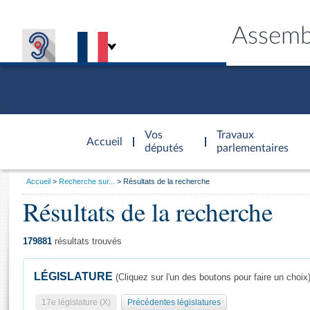
Assemb
Accèder à
la page
Vos
Travaux
Accueil
d'accueil
députés
parlementaires
Vous
Accueil
Recherche sur...
Résultats de la recherche
êtes
Résultats de la recherche
Général
ici
CONNEX
TRAVA
CONNA
DÉC
:
179881
résultats trouvés
LÉGISLATURE
(Cliquez sur l'un des boutons pour faire un choix
17e législature (X)
Précédentes législatures