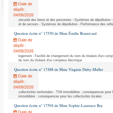
Rapports d'enquête
Date de
Rapports législatifs
dépôt :
Rapports sur l'application des lois
04/08/2026
Baromètre de l’application des lois
sécurité des biens et des personnes - Systèmes de dépollution 
et de secours - Systèmes de dépollution - Performance des véhi
Question écrite n° 17550 de Mme Émilie Bonnivard
Dossiers législatifs
Date de
Budget et sécurité sociale
dépôt :
Questions écrites et orales
04/08/2026
Comptes rendus des débats
logement - Facilité de changement du nom du titulaire d'un compt
du nom du titulaire d'un compteur électrique
Question écrite n° 17488 de Mme Virginie Duby-Muller
Date de
dépôt :
04/08/2026
collectivités territoriales - TVA immobilière : conséquences pour 
immobilière : conséquences pour les collectivités locales
Question écrite n° 17594 de Mme Sophie-Laurence Roy
Date de