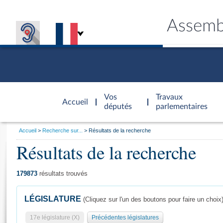
Assemb
Accèder à
la page
Vos
Travaux
Accueil
d'accueil
députés
parlementaires
Vous
Accueil
Recherche sur...
Résultats de la recherche
êtes
Résultats de la recherche
Général
ici
CONNEX
TRAVA
CONNA
DÉC
:
179873
résultats trouvés
LÉGISLATURE
(Cliquez sur l'un des boutons pour faire un choix
17e législature (X)
Précédentes législatures