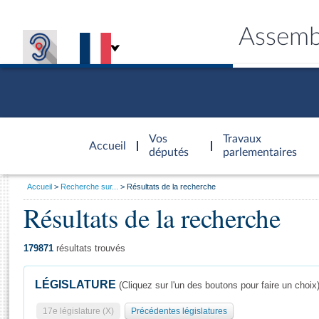
Assemb
Accèder à
la page
Vos
Travaux
Accueil
d'accueil
députés
parlementaires
Vous
Accueil
Recherche sur...
Résultats de la recherche
êtes
Résultats de la recherche
Général
ici
CONNEX
TRAVA
CONNA
DÉC
:
179871
résultats trouvés
LÉGISLATURE
(Cliquez sur l'un des boutons pour faire un choix
17e législature (X)
Précédentes législatures