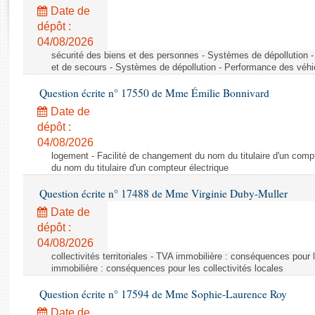
Rapports d'enquête
Date de
Rapports législatifs
dépôt :
Rapports sur l'application des lois
04/08/2026
Baromètre de l’application des lois
sécurité des biens et des personnes - Systèmes de dépollution 
et de secours - Systèmes de dépollution - Performance des véhi
Question écrite n° 17550 de Mme Émilie Bonnivard
Dossiers législatifs
Date de
Budget et sécurité sociale
dépôt :
Questions écrites et orales
04/08/2026
Comptes rendus des débats
logement - Facilité de changement du nom du titulaire d'un compt
du nom du titulaire d'un compteur électrique
Question écrite n° 17488 de Mme Virginie Duby-Muller
Date de
dépôt :
04/08/2026
collectivités territoriales - TVA immobilière : conséquences pour 
immobilière : conséquences pour les collectivités locales
Question écrite n° 17594 de Mme Sophie-Laurence Roy
Date de