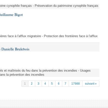
ine cynophile français - Préservation du patrimoine cynophile français
Guillaume Bigot
ères face à l'afflux migratoire - Protection des frontières face à l'afflux
 Danielle Brulebois
nels et maîtrisés du feu dans la prévention des incendies - Usages
 dans la prévention des incendies
1
2
3
4
5
6
7
17988
suivant »