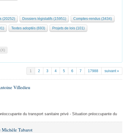
s (20252)
Dossiers législatifs (15951)
Comptes-rendus (3434)
01)
Textes adoptés (693)
Projets de lois (101)
 (X)
1
2
3
4
5
6
7
17988
suivant »
ntoine Villedieu
préoccupante du transport sanitaire privé - Situation préoccupante du
 Michèle Tabarot