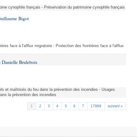
ine cynophile français - Préservation du patrimoine cynophile français
Guillaume Bigot
ères face à l'afflux migratoire - Protection des frontières face à l'afflux
 Danielle Brulebois
nels et maîtrisés du feu dans la prévention des incendies - Usages
 dans la prévention des incendies
1
2
3
4
5
6
7
17989
suivant »