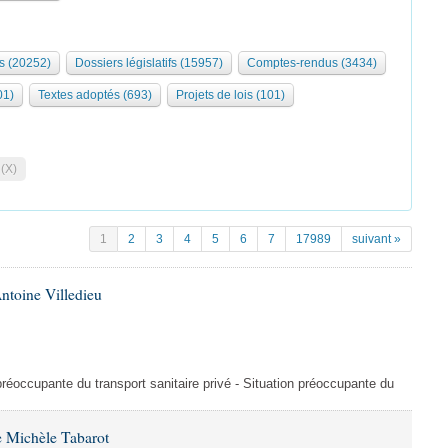
s (20252)
Dossiers législatifs (15957)
Comptes-rendus (3434)
01)
Textes adoptés (693)
Projets de lois (101)
 (X)
1
2
3
4
5
6
7
17989
suivant »
ntoine Villedieu
préoccupante du transport sanitaire privé - Situation préoccupante du
 Michèle Tabarot