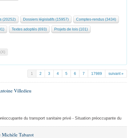
s (20252)
Dossiers législatifs (15957)
Comptes-rendus (3434)
01)
Textes adoptés (693)
Projets de lois (101)
 (X)
1
2
3
4
5
6
7
17989
suivant »
ntoine Villedieu
préoccupante du transport sanitaire privé - Situation préoccupante du
 Michèle Tabarot