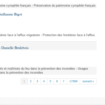
ine cynophile français - Préservation du patrimoine cynophile français
Guillaume Bigot
ères face à l'afflux migratoire - Protection des frontières face à l'afflux
 Danielle Brulebois
nels et maîtrisés du feu dans la prévention des incendies - Usages
 dans la prévention des incendies
1
2
3
4
5
6
7
17989
suivant »