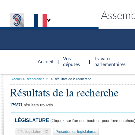
Assemb
Accèder à
la page
Vos
Travaux
Accueil
d'accueil
députés
parlementaires
Vous
Accueil
Recherche sur...
Résultats de la recherche
êtes
Résultats de la recherche
Général
ici
CONNEX
TRAVA
CONNA
DÉC
:
179871
résultats trouvés
LÉGISLATURE
(Cliquez sur l'un des boutons pour faire un choix
17e législature (X)
Précédentes législatures