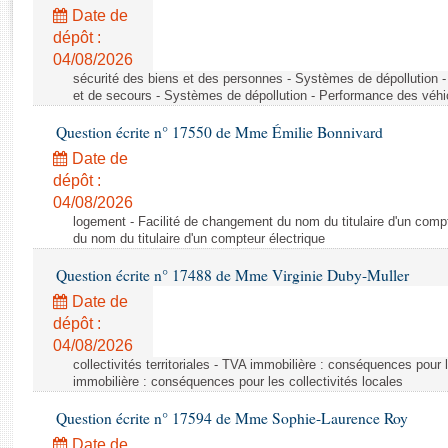
Rapports d'enquête
Date de
Rapports législatifs
dépôt :
Rapports sur l'application des lois
04/08/2026
Baromètre de l’application des lois
sécurité des biens et des personnes - Systèmes de dépollution 
et de secours - Systèmes de dépollution - Performance des véhi
Question écrite n° 17550 de Mme Émilie Bonnivard
Dossiers législatifs
Date de
Budget et sécurité sociale
dépôt :
Questions écrites et orales
04/08/2026
Comptes rendus des débats
logement - Facilité de changement du nom du titulaire d'un compt
du nom du titulaire d'un compteur électrique
Question écrite n° 17488 de Mme Virginie Duby-Muller
Date de
dépôt :
04/08/2026
collectivités territoriales - TVA immobilière : conséquences pour 
immobilière : conséquences pour les collectivités locales
Question écrite n° 17594 de Mme Sophie-Laurence Roy
Date de