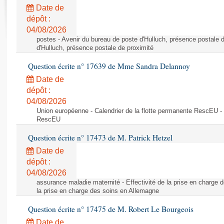
Rapports d'enquête
Date de
Rapports législatifs
dépôt :
Rapports sur l'application des lois
04/08/2026
Baromètre de l’application des lois
postes - Avenir du bureau de poste d'Hulluch, présence postale d
d'Hulluch, présence postale de proximité
Question écrite n° 17639 de Mme Sandra Delannoy
Dossiers législatifs
Date de
Budget et sécurité sociale
dépôt :
Questions écrites et orales
04/08/2026
Comptes rendus des débats
Union européenne - Calendrier de la flotte permanente RescEU - 
RescEU
Question écrite n° 17473 de M. Patrick Hetzel
Date de
dépôt :
04/08/2026
assurance maladie maternité - Effectivité de la prise en charge d
la prise en charge des soins en Allemagne
Question écrite n° 17475 de M. Robert Le Bourgeois
Date de