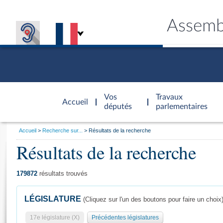
Assemb
Accèder à
la page
Vos
Travaux
Accueil
d'accueil
députés
parlementaires
Vous
Accueil
Recherche sur...
Résultats de la recherche
êtes
Résultats de la recherche
Général
ici
CONNEX
TRAVA
CONNA
DÉC
:
179872
résultats trouvés
LÉGISLATURE
(Cliquez sur l'un des boutons pour faire un choix
17e législature (X)
Précédentes législatures