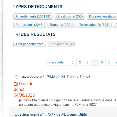
S'id
Présidence
Séance publique
Rôle et pouvoirs de l'Assemblée
Visiter l'Assemblée
TYPES DE DOCUMENTS
Fiches « Connaissance de l’Assemblée »
577 députés
Commissions et autres organes
Visite virtuelle du palais Bourbon
Amendements (136199)
Questions (20252)
Dossiers législatifs
Organisation de l'Assemblée
Groupes politiques
Europe et International
Assister à une séance
Mot
Propositions (2245)
Rapports (1001)
Textes adoptés (693)
P
Présidence
Conférence des Présidents
Bureau
Collège des Ques
Élections législatives
Contrôle et évaluation
Accès des chercheurs à l’Assemblée
TRI DES RÉSULTATS
Congrès
Les évènements
S'inscrire
Trier par pertinence
Trier par date (X)
Pétitions
Statistiques et chiffres clés
Transparence et déontologie
Vous n'ave
Patrimoine
E
Documents de référence
« précedent
1
2
3
4
5
6
La Bibliothèque
( Constitution | Règlement de l'Assemblée ... )
Documents parlementaires
Les archives
Question écrite n° 17546 de M. Patrick Hetzel
Projets de loi
Contacts et plan d'accès
Date de
Propositions de loi
Histoire
Photos libres de droit
dépôt :
Amendements
Juniors
04/08/2026
Textes adoptés
jeunes - Maintien du budget consacré au service civique dans le
Anciennes législatures
consacré au service civique dans le PLF pour 2027
Liens vers les sites publics
Rapports d'information
Question écrite n° 17577 de M. Bruno Bilde