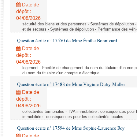
Rapports d'enquête
Date de
Rapports législatifs
dépôt :
Rapports sur l'application des lois
04/08/2026
Baromètre de l’application des lois
sécurité des biens et des personnes - Systèmes de dépollution 
et de secours - Systèmes de dépollution - Performance des véhi
Question écrite n° 17550 de Mme Émilie Bonnivard
Dossiers législatifs
Date de
Budget et sécurité sociale
dépôt :
Questions écrites et orales
04/08/2026
Comptes rendus des débats
logement - Facilité de changement du nom du titulaire d'un compt
du nom du titulaire d'un compteur électrique
Question écrite n° 17488 de Mme Virginie Duby-Muller
Date de
dépôt :
04/08/2026
collectivités territoriales - TVA immobilière : conséquences pour 
immobilière : conséquences pour les collectivités locales
Question écrite n° 17594 de Mme Sophie-Laurence Roy
Date de