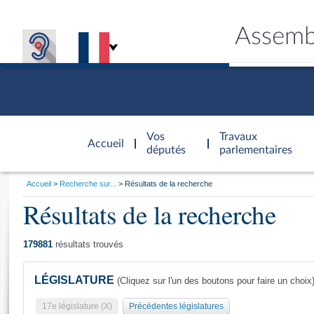
Assemb
Accèder à
la page
Vos
Travaux
Accueil
d'accueil
députés
parlementaires
Vous
Accueil
Recherche sur...
Résultats de la recherche
êtes
Résultats de la recherche
Général
ici
CONNEX
TRAVA
CONNA
DÉC
:
179881
résultats trouvés
LÉGISLATURE
(Cliquez sur l'un des boutons pour faire un choix
17e législature (X)
Précédentes législatures