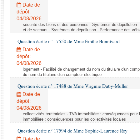
Rapports d'enquête
Date de
Rapports législatifs
dépôt :
Rapports sur l'application des lois
04/08/2026
Baromètre de l’application des lois
sécurité des biens et des personnes - Systèmes de dépollution 
et de secours - Systèmes de dépollution - Performance des véhi
Question écrite n° 17550 de Mme Émilie Bonnivard
Dossiers législatifs
Date de
Budget et sécurité sociale
dépôt :
Questions écrites et orales
04/08/2026
Comptes rendus des débats
logement - Facilité de changement du nom du titulaire d'un compt
du nom du titulaire d'un compteur électrique
Question écrite n° 17488 de Mme Virginie Duby-Muller
Date de
dépôt :
04/08/2026
collectivités territoriales - TVA immobilière : conséquences pour 
immobilière : conséquences pour les collectivités locales
Question écrite n° 17594 de Mme Sophie-Laurence Roy
Date de