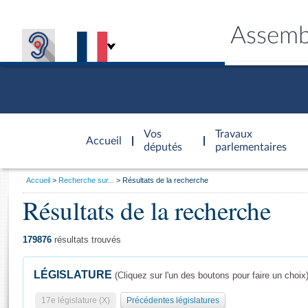
Assemb
Accèder à
la page
Vos
Travaux
Accueil
d'accueil
députés
parlementaires
Vous
Accueil
Recherche sur...
Résultats de la recherche
êtes
Résultats de la recherche
Général
ici
CONNEX
TRAVA
CONNA
DÉC
:
179876
résultats trouvés
LÉGISLATURE
(Cliquez sur l'un des boutons pour faire un choix
17e législature (X)
Précédentes législatures