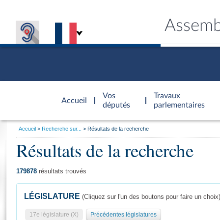
Assemb
Accèder à
la page
Vos
Travaux
Accueil
d'accueil
députés
parlementaires
Vous
Accueil
Recherche sur...
Résultats de la recherche
êtes
Résultats de la recherche
Général
ici
CONNEX
TRAVA
CONNA
DÉC
:
179878
résultats trouvés
LÉGISLATURE
(Cliquez sur l'un des boutons pour faire un choix
17e législature (X)
Précédentes législatures