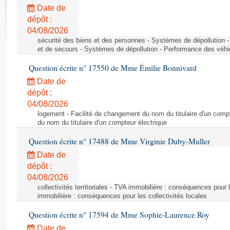
Rapports d'enquête
Date de
Rapports législatifs
dépôt :
Rapports sur l'application des lois
04/08/2026
Baromètre de l’application des lois
sécurité des biens et des personnes - Systèmes de dépollution 
et de secours - Systèmes de dépollution - Performance des véhi
Question écrite n° 17550 de Mme Émilie Bonnivard
Dossiers législatifs
Date de
Budget et sécurité sociale
dépôt :
Questions écrites et orales
04/08/2026
Comptes rendus des débats
logement - Facilité de changement du nom du titulaire d'un compt
du nom du titulaire d'un compteur électrique
Question écrite n° 17488 de Mme Virginie Duby-Muller
Date de
dépôt :
04/08/2026
collectivités territoriales - TVA immobilière : conséquences pour 
immobilière : conséquences pour les collectivités locales
Question écrite n° 17594 de Mme Sophie-Laurence Roy
Date de