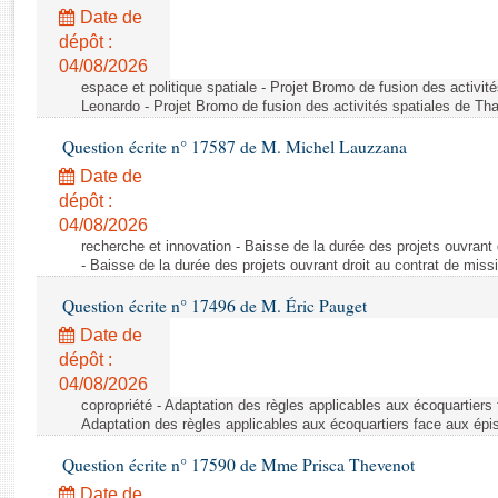
Rapports d'enquête
Date de
Rapports législatifs
dépôt :
Rapports sur l'application des lois
04/08/2026
Baromètre de l’application des lois
espace et politique spatiale - Projet Bromo de fusion des activit
Leonardo - Projet Bromo de fusion des activités spatiales de Tha
Question écrite n° 17587 de M. Michel Lauzzana
Dossiers législatifs
Date de
Budget et sécurité sociale
dépôt :
Questions écrites et orales
04/08/2026
Comptes rendus des débats
recherche et innovation - Baisse de la durée des projets ouvrant 
- Baisse de la durée des projets ouvrant droit au contrat de missi
Question écrite n° 17496 de M. Éric Pauget
Date de
dépôt :
04/08/2026
copropriété - Adaptation des règles applicables aux écoquartiers
Adaptation des règles applicables aux écoquartiers face aux épi
Question écrite n° 17590 de Mme Prisca Thevenot
Date de