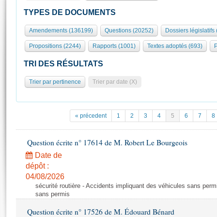
S'id
Présidence
Séance publique
Rôle et pouvoirs de l'Assemblée
Visiter l'Assemblée
TYPES DE DOCUMENTS
Fiches « Connaissance de l’Assemblée »
577 députés
Commissions et autres organes
Visite virtuelle du palais Bourbon
Amendements (136199)
Questions (20252)
Dossiers législatifs
Organisation de l'Assemblée
Groupes politiques
Europe et International
Assister à une séance
Mot
Propositions (2244)
Rapports (1001)
Textes adoptés (693)
P
Présidence
Conférence des Présidents
Bureau
Collège des Ques
Élections législatives
Contrôle et évaluation
Accès des chercheurs à l’Assemblée
TRI DES RÉSULTATS
Congrès
Les évènements
S'inscrire
Trier par pertinence
Trier par date (X)
Pétitions
Statistiques et chiffres clés
Transparence et déontologie
Vous n'ave
Patrimoine
E
Documents de référence
« précedent
1
2
3
4
5
6
7
8
La Bibliothèque
( Constitution | Règlement de l'Assemblée ... )
Documents parlementaires
Les archives
Question écrite n° 17614 de M. Robert Le Bourgeois
Projets de loi
Contacts et plan d'accès
Date de
Propositions de loi
Histoire
Photos libres de droit
dépôt :
Amendements
Juniors
04/08/2026
Textes adoptés
sécurité routière - Accidents impliquant des véhicules sans perm
Anciennes législatures
sans permis
Liens vers les sites publics
Rapports d'information
Question écrite n° 17526 de M. Édouard Bénard