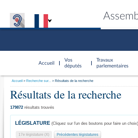
Assemb
Accèder à
la page
Vos
Travaux
Accueil
d'accueil
députés
parlementaires
Vous
Accueil
Recherche sur...
Résultats de la recherche
êtes
Résultats de la recherche
Général
ici
CONNEX
TRAVA
CONNA
DÉC
:
179872
résultats trouvés
LÉGISLATURE
(Cliquez sur l'un des boutons pour faire un choix
17e législature (X)
Précédentes législatures