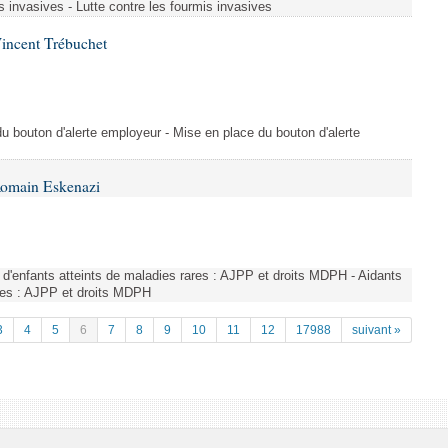
s invasives - Lutte contre les fourmis invasives
incent Trébuchet
du bouton d'alerte employeur - Mise en place du bouton d'alerte
Romain Eskenazi
d'enfants atteints de maladies rares : AJPP et droits MDPH - Aidants
ares : AJPP et droits MDPH
3
4
5
6
7
8
9
10
11
12
17988
suivant »