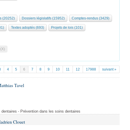
s (20252)
Dossiers législatifs (15952)
Comptes-rendus (3429)
01)
Textes adoptés (693)
Projets de lois (101)
 (X)
3
4
5
6
7
8
9
10
11
12
17988
suivant »
atthias Tavel
 dentaires - Prévention dans les soins dentaires
adrien Clouet