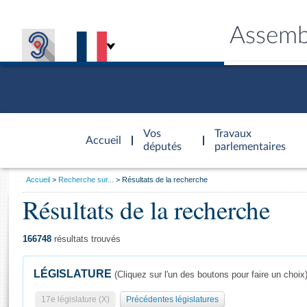
Assemb
Accèder à
la page
Vos
Travaux
Accueil
d'accueil
députés
parlementaires
Vous
Accueil
Recherche sur...
Résultats de la recherche
êtes
Résultats de la recherche
Général
ici
CONNEX
TRAVA
CONNA
DÉC
:
166748
résultats trouvés
LÉGISLATURE
(Cliquez sur l'un des boutons pour faire un choix
17e législature (X)
Précédentes législatures