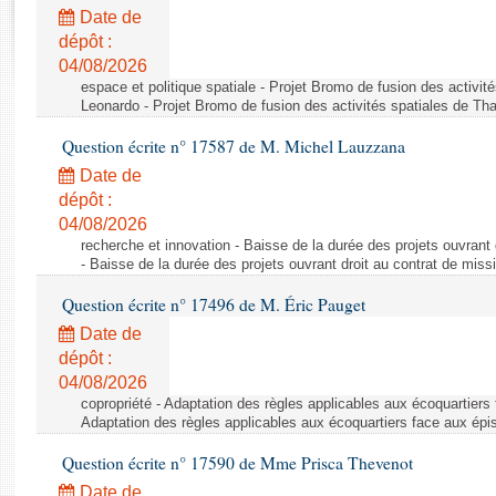
Rapports d'enquête
Date de
Rapports législatifs
dépôt :
Rapports sur l'application des lois
04/08/2026
Baromètre de l’application des lois
espace et politique spatiale - Projet Bromo de fusion des activit
Leonardo - Projet Bromo de fusion des activités spatiales de Tha
Question écrite n° 17587 de M. Michel Lauzzana
Dossiers législatifs
Date de
Budget et sécurité sociale
dépôt :
Questions écrites et orales
04/08/2026
Comptes rendus des débats
recherche et innovation - Baisse de la durée des projets ouvrant 
- Baisse de la durée des projets ouvrant droit au contrat de missi
Question écrite n° 17496 de M. Éric Pauget
Date de
dépôt :
04/08/2026
copropriété - Adaptation des règles applicables aux écoquartiers
Adaptation des règles applicables aux écoquartiers face aux épi
Question écrite n° 17590 de Mme Prisca Thevenot
Date de