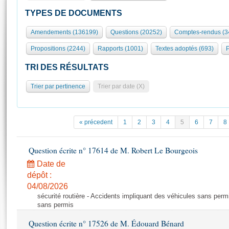
S'id
Présidence
Séance publique
Rôle et pouvoirs de l'Assemblée
Visiter l'Assemblée
TYPES DE DOCUMENTS
Fiches « Connaissance de l’Assemblée »
577 députés
Commissions et autres organes
Visite virtuelle du palais Bourbon
Amendements (136199)
Questions (20252)
Comptes-rendus (3
Organisation de l'Assemblée
Groupes politiques
Europe et International
Assister à une séance
Mot
Propositions (2244)
Rapports (1001)
Textes adoptés (693)
P
Présidence
Conférence des Présidents
Bureau
Collège des Ques
Élections législatives
Contrôle et évaluation
Accès des chercheurs à l’Assemblée
TRI DES RÉSULTATS
Congrès
Les évènements
S'inscrire
Trier par pertinence
Trier par date (X)
Pétitions
Statistiques et chiffres clés
Transparence et déontologie
Vous n'ave
Patrimoine
E
Documents de référence
« précedent
1
2
3
4
5
6
7
8
La Bibliothèque
( Constitution | Règlement de l'Assemblée ... )
Documents parlementaires
Les archives
Question écrite n° 17614 de M. Robert Le Bourgeois
Projets de loi
Contacts et plan d'accès
Date de
Propositions de loi
Histoire
Photos libres de droit
dépôt :
Amendements
Juniors
04/08/2026
Textes adoptés
sécurité routière - Accidents impliquant des véhicules sans perm
Anciennes législatures
sans permis
Liens vers les sites publics
Rapports d'information
Question écrite n° 17526 de M. Édouard Bénard