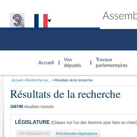
Assemb
Accèder à
la page
Vos
Travaux
Accueil
d'accueil
députés
parlementaires
Vous
Accueil
Recherche sur...
Résultats de la recherche
êtes
Résultats de la recherche
Général
ici
CONNEX
TRAVA
CONNA
DÉC
:
166748
résultats trouvés
LÉGISLATURE
(Cliquez sur l'un des boutons pour faire un choix
17e législature (X)
Précédentes législatures