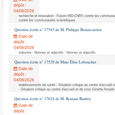
Rapports d'enquête
dépôt :
Rapports législatifs
04/08/2026
Rapports sur l'application des lois
recherche et innovation - Fusion IRD-CNRS contre les communa
Baromètre de l’application des lois
contre les communautés scientifiques
Question écrite n° 17543 de M. Philippe Bonnecarrère
Dossiers législatifs
Date de
Budget et sécurité sociale
dépôt :
04/08/2026
Questions écrites et orales
industrie - Normes et objectifs - Normes et objectifs
Comptes rendus des débats
Question écrite n° 17529 de Mme Élise Leboucher
Date de
dépôt :
04/08/2026
établissements de santé - Situation critique au centre d'accuei
- Situation critique au centre d'accueil et de crise Ginette Ama
Question écrite n° 17624 de M. Romain Baubry
Date de
dépôt :