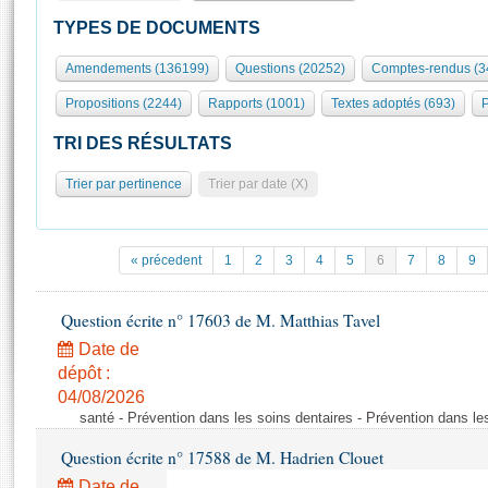
S'id
Présidence
Séance publique
Rôle et pouvoirs de l'Assemblée
Visiter l'Assemblée
TYPES DE DOCUMENTS
Fiches « Connaissance de l’Assemblée »
577 députés
Commissions et autres organes
Visite virtuelle du palais Bourbon
Amendements (136199)
Questions (20252)
Comptes-rendus (3
Organisation de l'Assemblée
Groupes politiques
Europe et International
Assister à une séance
Mot
Propositions (2244)
Rapports (1001)
Textes adoptés (693)
P
Présidence
Conférence des Présidents
Bureau
Collège des Ques
Élections législatives
Contrôle et évaluation
Accès des chercheurs à l’Assemblée
TRI DES RÉSULTATS
Congrès
Les évènements
S'inscrire
Trier par pertinence
Trier par date (X)
Pétitions
Statistiques et chiffres clés
Transparence et déontologie
Vous n'ave
Patrimoine
E
Documents de référence
« précedent
1
2
3
4
5
6
7
8
9
La Bibliothèque
( Constitution | Règlement de l'Assemblée ... )
Documents parlementaires
Les archives
Question écrite n° 17603 de M. Matthias Tavel
Projets de loi
Contacts et plan d'accès
Date de
Propositions de loi
Histoire
Photos libres de droit
dépôt :
Amendements
Juniors
04/08/2026
Textes adoptés
santé - Prévention dans les soins dentaires - Prévention dans le
Anciennes législatures
Question écrite n° 17588 de M. Hadrien Clouet
Liens vers les sites publics
Rapports d'information
Date de