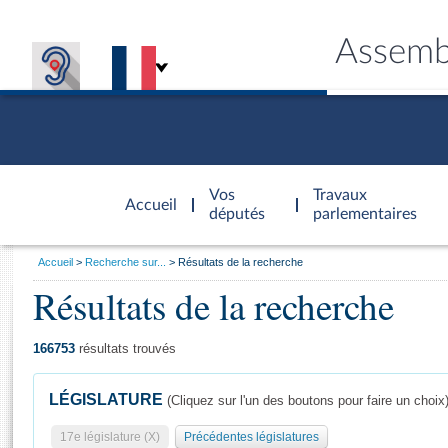
Assemb
Accèder à
la page
Vos
Travaux
Accueil
d'accueil
députés
parlementaires
Vous
Accueil
Recherche sur...
Résultats de la recherche
êtes
Résultats de la recherche
Général
ici
CONNEX
TRAVA
CONNA
DÉC
:
166753
résultats trouvés
LÉGISLATURE
(Cliquez sur l'un des boutons pour faire un choix
17e législature (X)
Précédentes législatures