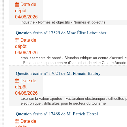
Rapports d'enquête
Date de
Rapports législatifs
dépôt :
Rapports sur l'application des lois
04/08/2026
Baromètre de l’application des lois
industrie - Normes et objectifs - Normes et objectifs
Question écrite n° 17529 de Mme Élise Leboucher
Dossiers législatifs
Date de
Budget et sécurité sociale
dépôt :
04/08/2026
Questions écrites et orales
établissements de santé - Situation critique au centre d'accuei
Comptes rendus des débats
- Situation critique au centre d'accueil et de crise Ginette Ama
Question écrite n° 17624 de M. Romain Baubry
Date de
dépôt :
04/08/2026
taxe sur la valeur ajoutée - Facturation électronique : difficultés
électronique : difficultés pour le secteur du tourisme
Question écrite n° 17468 de M. Patrick Hetzel
Date de