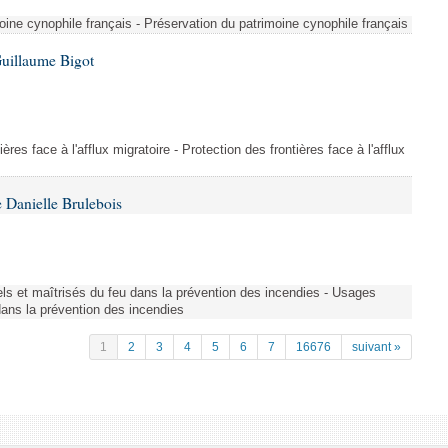
ine cynophile français - Préservation du patrimoine cynophile français
Guillaume Bigot
ères face à l'afflux migratoire - Protection des frontières face à l'afflux
 Danielle Brulebois
nels et maîtrisés du feu dans la prévention des incendies - Usages
 dans la prévention des incendies
1
2
3
4
5
6
7
16676
suivant »