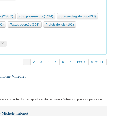
s (20252)
Comptes-rendus (3434)
Dossiers législatifs (2834)
01)
Textes adoptés (693)
Projets de lois (101)
 (X)
1
2
3
4
5
6
7
16676
suivant »
ntoine Villedieu
préoccupante du transport sanitaire privé - Situation préoccupante du
 Michèle Tabarot