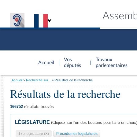
Assemb
Accèder à
la page
Vos
Travaux
Accueil
d'accueil
députés
parlementaires
Vous
Accueil
Recherche sur...
Résultats de la recherche
êtes
Résultats de la recherche
Général
ici
CONNEX
TRAVA
CONNA
DÉC
:
166752
résultats trouvés
LÉGISLATURE
(Cliquez sur l'un des boutons pour faire un choix
17e législature (X)
Précédentes législatures