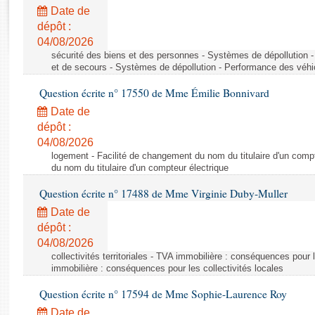
Rapports d'enquête
Date de
Rapports législatifs
dépôt :
Rapports sur l'application des lois
04/08/2026
Baromètre de l’application des lois
sécurité des biens et des personnes - Systèmes de dépollution 
et de secours - Systèmes de dépollution - Performance des véhi
Question écrite n° 17550 de Mme Émilie Bonnivard
Dossiers législatifs
Date de
Budget et sécurité sociale
dépôt :
Questions écrites et orales
04/08/2026
Comptes rendus des débats
logement - Facilité de changement du nom du titulaire d'un compt
du nom du titulaire d'un compteur électrique
Question écrite n° 17488 de Mme Virginie Duby-Muller
Date de
dépôt :
04/08/2026
collectivités territoriales - TVA immobilière : conséquences pour 
immobilière : conséquences pour les collectivités locales
Question écrite n° 17594 de Mme Sophie-Laurence Roy
Date de