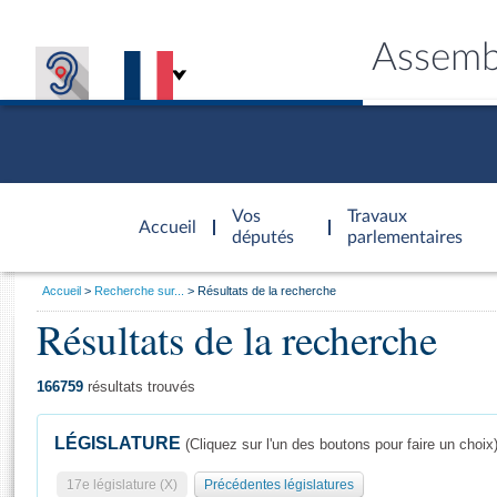
Assemb
Accèder à
la page
Vos
Travaux
Accueil
d'accueil
députés
parlementaires
Vous
Accueil
Recherche sur...
Résultats de la recherche
êtes
Résultats de la recherche
Général
ici
CONNEX
TRAVA
CONNA
DÉC
:
166759
résultats trouvés
LÉGISLATURE
(Cliquez sur l'un des boutons pour faire un choix
17e législature (X)
Précédentes législatures