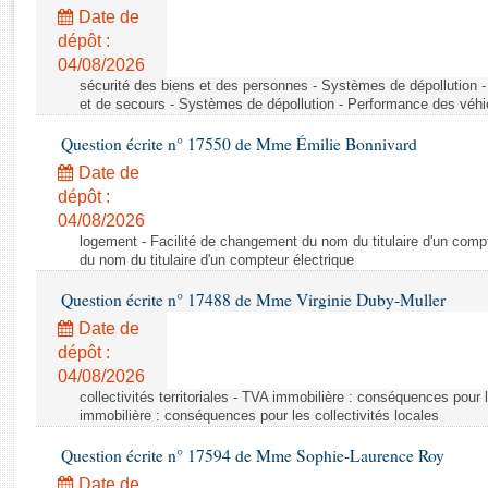
Rapports d'enquête
Date de
Rapports législatifs
dépôt :
Rapports sur l'application des lois
04/08/2026
Baromètre de l’application des lois
sécurité des biens et des personnes - Systèmes de dépollution 
et de secours - Systèmes de dépollution - Performance des véhi
Question écrite n° 17550 de Mme Émilie Bonnivard
Dossiers législatifs
Date de
Budget et sécurité sociale
dépôt :
Questions écrites et orales
04/08/2026
Comptes rendus des débats
logement - Facilité de changement du nom du titulaire d'un compt
du nom du titulaire d'un compteur électrique
Question écrite n° 17488 de Mme Virginie Duby-Muller
Date de
dépôt :
04/08/2026
collectivités territoriales - TVA immobilière : conséquences pour 
immobilière : conséquences pour les collectivités locales
Question écrite n° 17594 de Mme Sophie-Laurence Roy
Date de