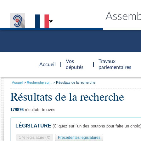
Assemb
Accèder à
la page
Vos
Travaux
Accueil
d'accueil
députés
parlementaires
Vous
Accueil
Recherche sur...
Résultats de la recherche
êtes
Résultats de la recherche
Général
ici
CONNEX
TRAVA
CONNA
DÉC
:
179876
résultats trouvés
LÉGISLATURE
(Cliquez sur l'un des boutons pour faire un choix
17e législature (X)
Précédentes législatures