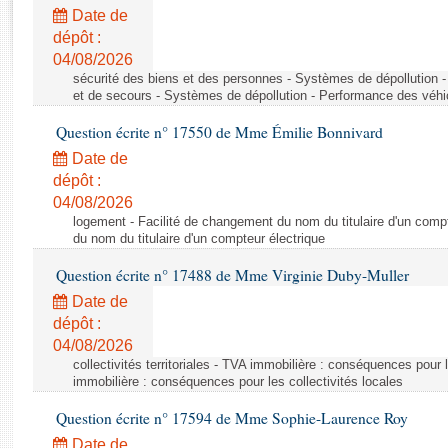
Rapports d'enquête
Date de
Rapports législatifs
dépôt :
Rapports sur l'application des lois
04/08/2026
Baromètre de l’application des lois
sécurité des biens et des personnes - Systèmes de dépollution 
et de secours - Systèmes de dépollution - Performance des véhi
Question écrite n° 17550 de Mme Émilie Bonnivard
Dossiers législatifs
Date de
Budget et sécurité sociale
dépôt :
Questions écrites et orales
04/08/2026
Comptes rendus des débats
logement - Facilité de changement du nom du titulaire d'un compt
du nom du titulaire d'un compteur électrique
Question écrite n° 17488 de Mme Virginie Duby-Muller
Date de
dépôt :
04/08/2026
collectivités territoriales - TVA immobilière : conséquences pour 
immobilière : conséquences pour les collectivités locales
Question écrite n° 17594 de Mme Sophie-Laurence Roy
Date de