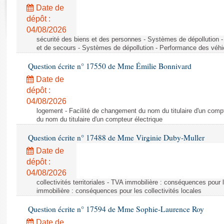
Rapports d'enquête
Date de
Rapports législatifs
dépôt :
Rapports sur l'application des lois
04/08/2026
Baromètre de l’application des lois
sécurité des biens et des personnes - Systèmes de dépollution 
et de secours - Systèmes de dépollution - Performance des véhi
Question écrite n° 17550 de Mme Émilie Bonnivard
Dossiers législatifs
Date de
Budget et sécurité sociale
dépôt :
Questions écrites et orales
04/08/2026
Comptes rendus des débats
logement - Facilité de changement du nom du titulaire d'un compt
du nom du titulaire d'un compteur électrique
Question écrite n° 17488 de Mme Virginie Duby-Muller
Date de
dépôt :
04/08/2026
collectivités territoriales - TVA immobilière : conséquences pour 
immobilière : conséquences pour les collectivités locales
Question écrite n° 17594 de Mme Sophie-Laurence Roy
Date de