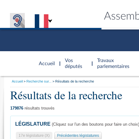
Assemb
Accèder à
la page
Vos
Travaux
Accueil
d'accueil
députés
parlementaires
Vous
Accueil
Recherche sur...
Résultats de la recherche
êtes
Résultats de la recherche
Général
ici
CONNEX
TRAVA
CONNA
DÉC
:
179876
résultats trouvés
LÉGISLATURE
(Cliquez sur l'un des boutons pour faire un choix
17e législature (X)
Précédentes législatures