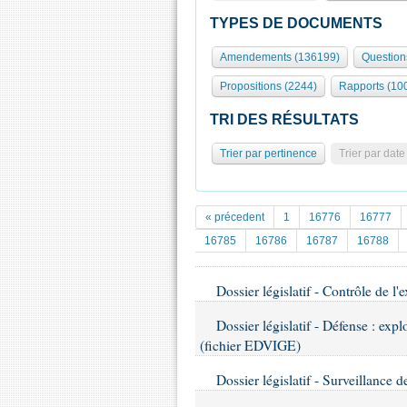
TYPES DE DOCUMENTS
Amendements (136199)
Question
Propositions (2244)
Rapports (10
TRI DES RÉSULTATS
Trier par pertinence
Trier par date
« précedent
1
16776
16777
16785
16786
16787
16788
Dossier législatif - Contrôle de l'
Dossier législatif - Défense : expl
(fichier EDVIGE)
Dossier législatif - Surveillance de