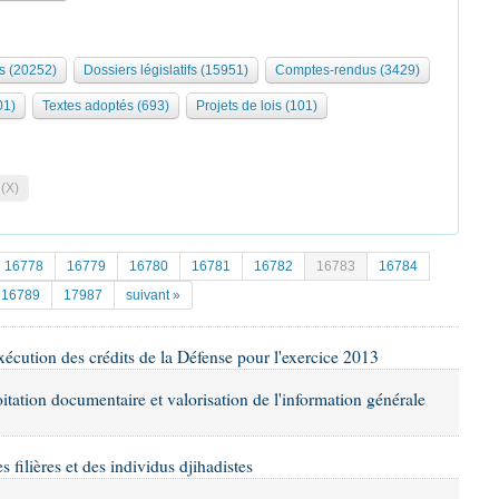
s (20252)
Dossiers législatifs (15951)
Comptes-rendus (3429)
01)
Textes adoptés (693)
Projets de lois (101)
 (X)
16778
16779
16780
16781
16782
16783
16784
16789
17987
suivant »
exécution des crédits de la Défense pour l'exercice 2013
oitation documentaire et valorisation de l'information générale
s filières et des individus djihadistes