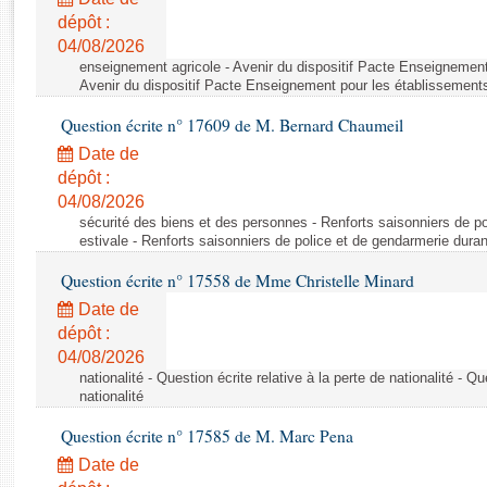
Rapports d'enquête
dépôt :
Rapports législatifs
04/08/2026
Rapports sur l'application des lois
enseignement agricole - Avenir du dispositif Pacte Enseignement
Baromètre de l’application des lois
Avenir du dispositif Pacte Enseignement pour les établissements
Question écrite n° 17609 de M. Bernard Chaumeil
Dossiers législatifs
Date de
Budget et sécurité sociale
dépôt :
04/08/2026
Questions écrites et orales
sécurité des biens et des personnes - Renforts saisonniers de po
Comptes rendus des débats
estivale - Renforts saisonniers de police et de gendarmerie duran
Question écrite n° 17558 de Mme Christelle Minard
Date de
dépôt :
04/08/2026
nationalité - Question écrite relative à la perte de nationalité - Qu
nationalité
Question écrite n° 17585 de M. Marc Pena
Date de