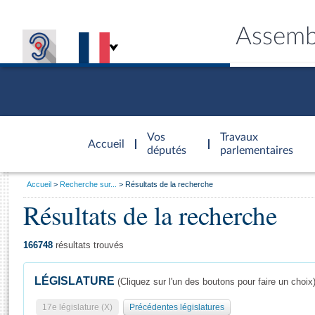
Assemb
Accèder à
la page
Vos
Travaux
Accueil
d'accueil
députés
parlementaires
Vous
Accueil
Recherche sur...
Résultats de la recherche
êtes
Résultats de la recherche
Général
ici
CONNEX
TRAVA
CONNA
DÉC
:
166748
résultats trouvés
LÉGISLATURE
(Cliquez sur l'un des boutons pour faire un choix
17e législature (X)
Précédentes législatures