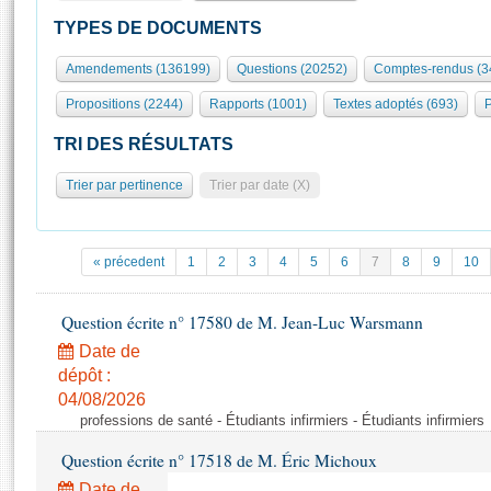
S'id
Présidence
Séance publique
Rôle et pouvoirs de l'Assemblée
Visiter l'Assemblée
TYPES DE DOCUMENTS
Fiches « Connaissance de l’Assemblée »
577 députés
Commissions et autres organes
Visite virtuelle du palais Bourbon
Amendements (136199)
Questions (20252)
Comptes-rendus (3
Organisation de l'Assemblée
Groupes politiques
Europe et International
Assister à une séance
Mot
Propositions (2244)
Rapports (1001)
Textes adoptés (693)
P
Présidence
Conférence des Présidents
Bureau
Collège des Ques
Élections législatives
Contrôle et évaluation
Accès des chercheurs à l’Assemblée
TRI DES RÉSULTATS
Congrès
Les évènements
S'inscrire
Trier par pertinence
Trier par date (X)
Pétitions
Statistiques et chiffres clés
Transparence et déontologie
Vous n'ave
Patrimoine
E
Documents de référence
« précedent
1
2
3
4
5
6
7
8
9
10
La Bibliothèque
( Constitution | Règlement de l'Assemblée ... )
Documents parlementaires
Les archives
Question écrite n° 17580 de M. Jean-Luc Warsmann
Projets de loi
Contacts et plan d'accès
Date de
Propositions de loi
Histoire
Photos libres de droit
dépôt :
Amendements
Juniors
04/08/2026
Textes adoptés
professions de santé - Étudiants infirmiers - Étudiants infirmiers
Anciennes législatures
Question écrite n° 17518 de M. Éric Michoux
Liens vers les sites publics
Rapports d'information
Date de