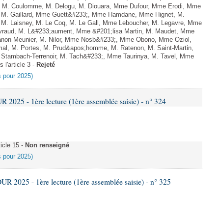
el, M. Coulomme, M. Delogu, M. Diouara, Mme Dufour, Mme Erodi, Mme
, M. Gaillard, Mme Guett&#233;, Mme Hamdane, Mme Hignet, M.
, M. Laisney, M. Le Coq, M. Le Gall, Mme Leboucher, M. Legavre, Mme
vraud, M. L&#233;aument, Mme &#201;lisa Martin, M. Maudet, Mme
on Meunier, M. Nilor, Mme Nosb&#233;, Mme Obono, Mme Oziol,
mal, M. Portes, M. Prud&apos;homme, M. Ratenon, M. Saint-Martin,
Stambach-Terrenoir, M. Tach&#233;, Mme Taurinya, M. Tavel, Mme
 l'article 3 -
Rejeté
es pour 2025)
025 - 1ère lecture (1ère assemblée saisie) - n° 324
icle 15 -
Non renseigné
es pour 2025)
2025 - 1ère lecture (1ère assemblée saisie) - n° 325