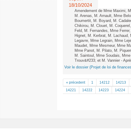
18/10/2024
Amendement de Mme Maximi, Mm
M. Arenas, M. Arnault, Mme Belo
Boumertit, M. Boyard, M. Cadal
Chikirou, M. Clouet, M. Coquer
Feld, M. Fernandes, Mme Ferrer
Hignet, M. Kerbrat, M. Lachaud,
Legavre, Mme Legrain, Mme Lej
Maudet, Mme Mesmeur, Mme Man
Mme Panot, M. Pilato, M. Pique
M. Saintoul, Mme Soudais, Mme 
Trouv&#233; et M. Vannier - Après
Voir le dossier (Projet de loi de financ
« précedent
1
14212
14213
14221
14222
14223
14224