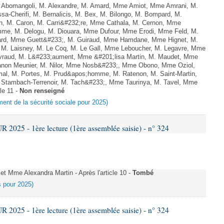
Abomangoli, M. Alexandre, M. Amard, Mme Amiot, Mme Amrani, M.
sa-Cherifi, M. Bernalicis, M. Bex, M. Bilongo, M. Bompard, M.
en, M. Caron, M. Carri&#232;re, Mme Cathala, M. Cernon, Mme
omme, M. Delogu, M. Diouara, Mme Dufour, Mme Erodi, Mme Feld, M.
lard, Mme Guett&#233;, M. Guiraud, Mme Hamdane, Mme Hignet, M.
, M. Laisney, M. Le Coq, M. Le Gall, Mme Leboucher, M. Legavre, Mme
vraud, M. L&#233;aument, Mme &#201;lisa Martin, M. Maudet, Mme
on Meunier, M. Nilor, Mme Nosb&#233;, Mme Obono, Mme Oziol,
mal, M. Portes, M. Prud&apos;homme, M. Ratenon, M. Saint-Martin,
Stambach-Terrenoir, M. Tach&#233;, Mme Taurinya, M. Tavel, Mme
le 11 -
Non renseigné
ement de la sécurité sociale pour 2025)
025 - 1ère lecture (1ère assemblée saisie) - n° 324
Mme Alexandra Martin - Après l'article 10 -
Tombé
es pour 2025)
025 - 1ère lecture (1ère assemblée saisie) - n° 324