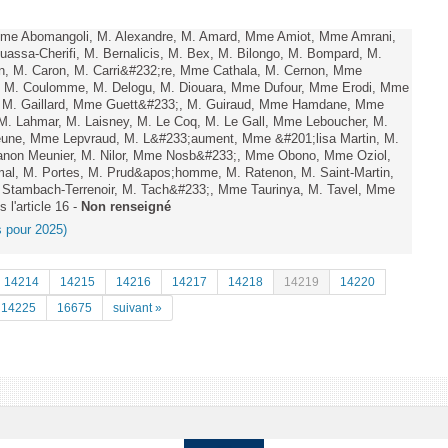
e Abomangoli, M. Alexandre, M. Amard, Mme Amiot, Mme Amrani,
uassa-Cherifi, M. Bernalicis, M. Bex, M. Bilongo, M. Bompard, M.
en, M. Caron, M. Carri&#232;re, Mme Cathala, M. Cernon, Mme
el, M. Coulomme, M. Delogu, M. Diouara, Mme Dufour, Mme Erodi, Mme
, M. Gaillard, Mme Guett&#233;, M. Guiraud, Mme Hamdane, Mme
 M. Lahmar, M. Laisney, M. Le Coq, M. Le Gall, Mme Leboucher, M.
eune, Mme Lepvraud, M. L&#233;aument, Mme &#201;lisa Martin, M.
on Meunier, M. Nilor, Mme Nosb&#233;, Mme Obono, Mme Oziol,
mal, M. Portes, M. Prud&apos;homme, M. Ratenon, M. Saint-Martin,
Stambach-Terrenoir, M. Tach&#233;, Mme Taurinya, M. Tavel, Mme
 l'article 16 -
Non renseigné
es pour 2025)
14214
14215
14216
14217
14218
14219
14220
14225
16675
suivant »