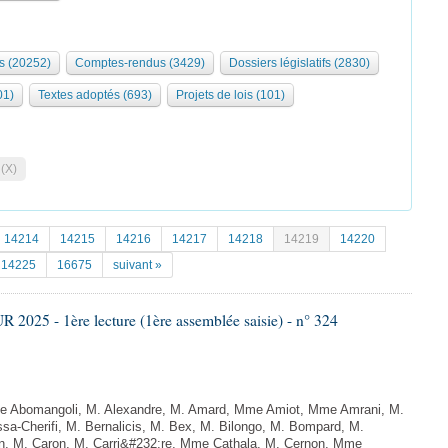
s (20252)
Comptes-rendus (3429)
Dossiers législatifs (2830)
01)
Textes adoptés (693)
Projets de lois (101)
 (X)
14214
14215
14216
14217
14218
14219
14220
14225
16675
suivant »
025 - 1ère lecture (1ère assemblée saisie) - n° 324
 Abomangoli, M. Alexandre, M. Amard, Mme Amiot, Mme Amrani, M.
sa-Cherifi, M. Bernalicis, M. Bex, M. Bilongo, M. Bompard, M.
en, M. Caron, M. Carri&#232;re, Mme Cathala, M. Cernon, Mme