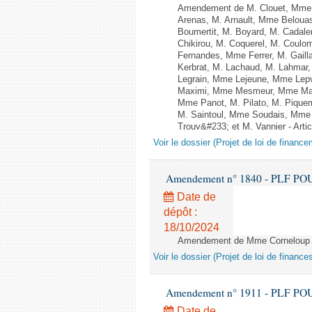
Amendement de M. Clouet, Mme 
Arenas, M. Arnault, Mme Belouas
Boumertit, M. Boyard, M. Cadal
Chikirou, M. Coquerel, M. Coul
Fernandes, Mme Ferrer, M. Gail
Kerbrat, M. Lachaud, M. Lahmar
Legrain, Mme Lejeune, Mme Lep
Maximi, Mme Mesmeur, Mme Man
Mme Panot, M. Pilato, M. Pique
M. Saintoul, Mme Soudais, Mme 
Trouv&#233; et M. Vannier - Artic
Voir le dossier (Projet de loi de financ
Amendement n° 1840 - PLF POUR 2
Date de
dépôt :
18/10/2024
Amendement de Mme Corneloup et 
Voir le dossier (Projet de loi de financ
Amendement n° 1911 - PLF POUR 2
Date de