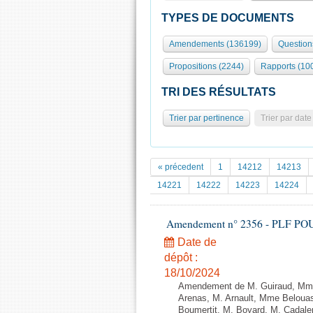
TYPES DE DOCUMENTS
Amendements (136199)
Question
Propositions (2244)
Rapports (10
TRI DES RÉSULTATS
Trier par pertinence
Trier par date
« précedent
1
14212
14213
14221
14222
14223
14224
Amendement n° 2356 - PLF POUR 2
Date de
dépôt :
18/10/2024
Amendement de M. Guiraud, Mme
Arenas, M. Arnault, Mme Belouas
Boumertit, M. Boyard, M. Cadal