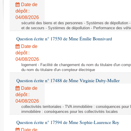
Rapports d'enquête
Date de
Rapports législatifs
dépôt :
Rapports sur l'application des lois
04/08/2026
Baromètre de l’application des lois
sécurité des biens et des personnes - Systèmes de dépollution 
et de secours - Systèmes de dépollution - Performance des véhi
Question écrite n° 17550 de Mme Émilie Bonnivard
Dossiers législatifs
Date de
Budget et sécurité sociale
dépôt :
Questions écrites et orales
04/08/2026
Comptes rendus des débats
logement - Facilité de changement du nom du titulaire d'un compt
du nom du titulaire d'un compteur électrique
Question écrite n° 17488 de Mme Virginie Duby-Muller
Date de
dépôt :
04/08/2026
collectivités territoriales - TVA immobilière : conséquences pour 
immobilière : conséquences pour les collectivités locales
Question écrite n° 17594 de Mme Sophie-Laurence Roy
Date de