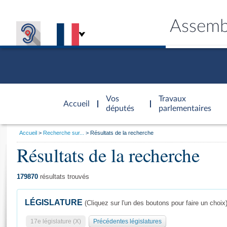
Assemb
Accèder à
la page
Vos
Travaux
Accueil
d'accueil
députés
parlementaires
Vous
Accueil
Recherche sur...
Résultats de la recherche
êtes
Résultats de la recherche
Général
ici
CONNEX
TRAVA
CONNA
DÉC
:
179870
résultats trouvés
LÉGISLATURE
(Cliquez sur l'un des boutons pour faire un choix
17e législature (X)
Précédentes législatures