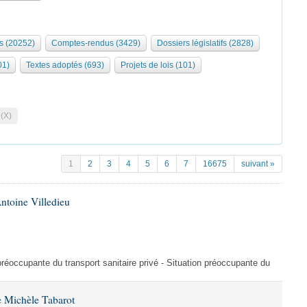
s (20252)
Comptes-rendus (3429)
Dossiers législatifs (2828)
01)
Textes adoptés (693)
Projets de lois (101)
 (X)
1
2
3
4
5
6
7
16675
suivant »
ntoine Villedieu
préoccupante du transport sanitaire privé - Situation préoccupante du
 Michèle Tabarot