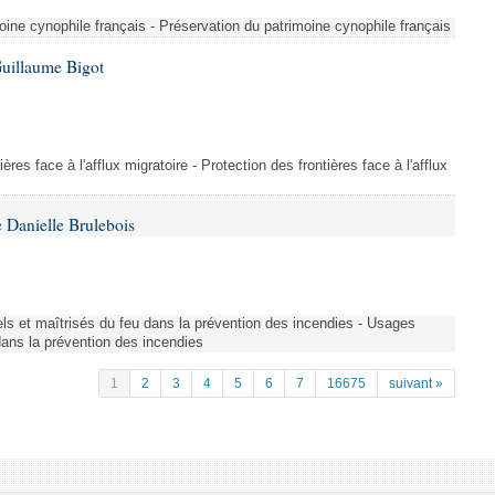
ine cynophile français - Préservation du patrimoine cynophile français
Guillaume Bigot
ères face à l'afflux migratoire - Protection des frontières face à l'afflux
 Danielle Brulebois
nels et maîtrisés du feu dans la prévention des incendies - Usages
 dans la prévention des incendies
1
2
3
4
5
6
7
16675
suivant »