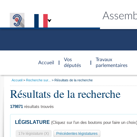
Assemb
Accèder à
la page
Vos
Travaux
Accueil
d'accueil
députés
parlementaires
Vous
Accueil
Recherche sur...
Résultats de la recherche
êtes
Résultats de la recherche
Général
ici
CONNEX
TRAVA
CONNA
DÉC
:
179871
résultats trouvés
LÉGISLATURE
(Cliquez sur l'un des boutons pour faire un choix
17e législature (X)
Précédentes législatures