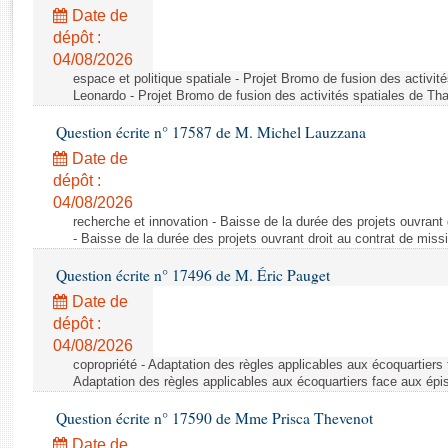
Rapports d'enquête
Date de
Rapports législatifs
dépôt :
Rapports sur l'application des lois
04/08/2026
Baromètre de l’application des lois
espace et politique spatiale - Projet Bromo de fusion des activit
Leonardo - Projet Bromo de fusion des activités spatiales de Tha
Question écrite n° 17587 de M. Michel Lauzzana
Dossiers législatifs
Date de
Budget et sécurité sociale
dépôt :
Questions écrites et orales
04/08/2026
Comptes rendus des débats
recherche et innovation - Baisse de la durée des projets ouvrant 
- Baisse de la durée des projets ouvrant droit au contrat de missi
Question écrite n° 17496 de M. Éric Pauget
Date de
dépôt :
04/08/2026
copropriété - Adaptation des règles applicables aux écoquartiers
Adaptation des règles applicables aux écoquartiers face aux épi
Question écrite n° 17590 de Mme Prisca Thevenot
Date de