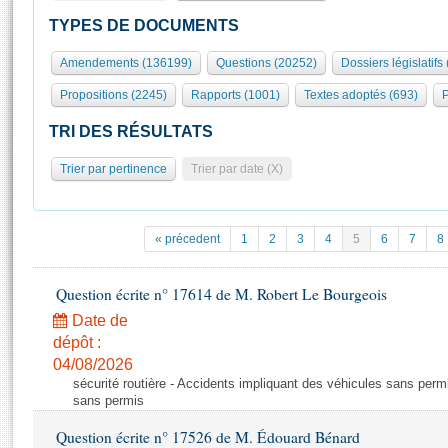
S'id
Présidence
Séance publique
Rôle et pouvoirs de l'Assemblée
Visiter l'Assemblée
TYPES DE DOCUMENTS
Fiches « Connaissance de l’Assemblée »
577 députés
Commissions et autres organes
Visite virtuelle du palais Bourbon
Amendements (136199)
Questions (20252)
Dossiers législatifs
Organisation de l'Assemblée
Groupes politiques
Europe et International
Assister à une séance
Mot
Propositions (2245)
Rapports (1001)
Textes adoptés (693)
P
Présidence
Conférence des Présidents
Bureau
Collège des Ques
Élections législatives
Contrôle et évaluation
Accès des chercheurs à l’Assemblée
TRI DES RÉSULTATS
Congrès
Les évènements
S'inscrire
Trier par pertinence
Trier par date (X)
Pétitions
Statistiques et chiffres clés
Transparence et déontologie
Vous n'ave
Patrimoine
E
Documents de référence
« précedent
1
2
3
4
5
6
7
8
La Bibliothèque
( Constitution | Règlement de l'Assemblée ... )
Documents parlementaires
Les archives
Question écrite n° 17614 de M. Robert Le Bourgeois
Projets de loi
Contacts et plan d'accès
Date de
Propositions de loi
Histoire
Photos libres de droit
dépôt :
Amendements
Juniors
04/08/2026
Textes adoptés
sécurité routière - Accidents impliquant des véhicules sans perm
Anciennes législatures
sans permis
Liens vers les sites publics
Rapports d'information
Question écrite n° 17526 de M. Édouard Bénard