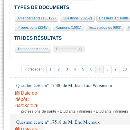
S'id
Présidence
Séance publique
Rôle et pouvoirs de l'Assemblée
Visiter l'Assemblée
TYPES DE DOCUMENTS
Fiches « Connaissance de l’Assemblée »
577 députés
Commissions et autres organes
Visite virtuelle du palais Bourbon
Amendements (136199)
Questions (20252)
Dossiers législatifs
Organisation de l'Assemblée
Groupes politiques
Europe et International
Assister à une séance
Mot
Propositions (2245)
Rapports (1001)
Textes adoptés (693)
P
Présidence
Conférence des Présidents
Bureau
Collège des Ques
Élections législatives
Contrôle et évaluation
Accès des chercheurs à l’Assemblée
TRI DES RÉSULTATS
Congrès
Les évènements
S'inscrire
Trier par pertinence
Trier par date (X)
Pétitions
Statistiques et chiffres clés
Transparence et déontologie
Vous n'ave
Patrimoine
E
Documents de référence
« précedent
1
2
3
4
5
6
7
8
9
10
La Bibliothèque
( Constitution | Règlement de l'Assemblée ... )
Documents parlementaires
Les archives
Question écrite n° 17580 de M. Jean-Luc Warsmann
Projets de loi
Contacts et plan d'accès
Date de
Propositions de loi
Histoire
Photos libres de droit
dépôt :
Amendements
Juniors
04/08/2026
Textes adoptés
professions de santé - Étudiants infirmiers - Étudiants infirmiers
Anciennes législatures
Question écrite n° 17518 de M. Éric Michoux
Liens vers les sites publics
Rapports d'information
Date de