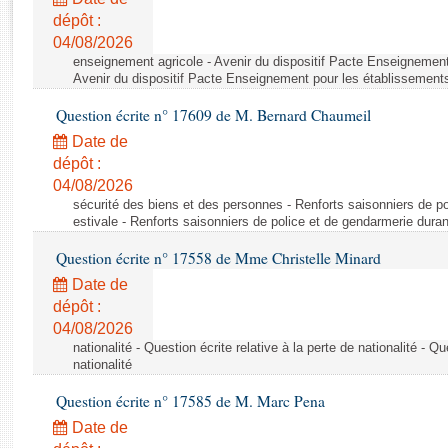
Rapports d'enquête
dépôt :
Rapports législatifs
04/08/2026
Rapports sur l'application des lois
enseignement agricole - Avenir du dispositif Pacte Enseignement
Baromètre de l’application des lois
Avenir du dispositif Pacte Enseignement pour les établissements
Question écrite n° 17609 de M. Bernard Chaumeil
Dossiers législatifs
Date de
Budget et sécurité sociale
dépôt :
04/08/2026
Questions écrites et orales
sécurité des biens et des personnes - Renforts saisonniers de po
Comptes rendus des débats
estivale - Renforts saisonniers de police et de gendarmerie duran
Question écrite n° 17558 de Mme Christelle Minard
Date de
dépôt :
04/08/2026
nationalité - Question écrite relative à la perte de nationalité - Qu
nationalité
Question écrite n° 17585 de M. Marc Pena
Date de