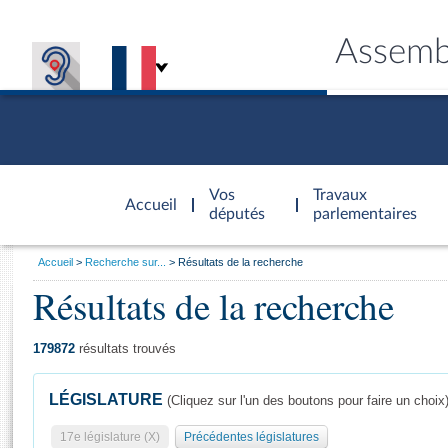
Assemb
Accèder à
la page
Vos
Travaux
Accueil
d'accueil
députés
parlementaires
Vous
Accueil
Recherche sur...
Résultats de la recherche
êtes
Résultats de la recherche
Général
ici
CONNEX
TRAVA
CONNA
DÉC
:
179872
résultats trouvés
LÉGISLATURE
(Cliquez sur l'un des boutons pour faire un choix
17e législature (X)
Précédentes législatures