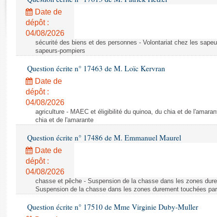
Rapports d'enquête
Date de
Rapports législatifs
dépôt :
Rapports sur l'application des lois
04/08/2026
Baromètre de l’application des lois
sécurité des biens et des personnes - Volontariat chez les sapeu
sapeurs-pompiers
Dossiers législatifs
Question écrite n° 17463 de M. Loïc Kervran
Budget et sécurité sociale
Date de
Questions écrites et orales
dépôt :
04/08/2026
Comptes rendus des débats
agriculture - MAEC et éligibilité du quinoa, du chia et de l'amaran
chia et de l'amarante
Question écrite n° 17486 de M. Emmanuel Maurel
Date de
dépôt :
04/08/2026
chasse et pêche - Suspension de la chasse dans les zones dure
Suspension de la chasse dans les zones durement touchées par
Question écrite n° 17510 de Mme Virginie Duby-Muller