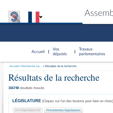
Assemb
Accèder à
la page
Vos
Travaux
Accueil
d'accueil
députés
parlementaires
Vous
Accueil
Recherche sur...
Résultats de la recherche
êtes
Résultats de la recherche
Général
ici
CONNEX
TRAVA
CONNA
DÉC
:
166748
résultats trouvés
LÉGISLATURE
(Cliquez sur l'un des boutons pour faire un choix
17e législature (X)
Précédentes législatures