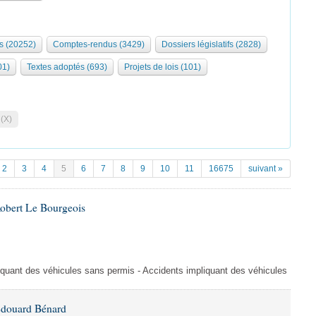
s (20252)
Comptes-rendus (3429)
Dossiers législatifs (2828)
01)
Textes adoptés (693)
Projets de lois (101)
 (X)
2
3
4
5
6
7
8
9
10
11
16675
suivant »
Robert Le Bourgeois
liquant des véhicules sans permis - Accidents impliquant des véhicules
Édouard Bénard