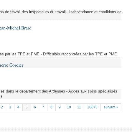
ons de travail des inspecteurs du travail - Indépendance et conditions de
ean-Michel Brard
rées par les TPE et PME - Difficultés rencontrées par les TPE et PME
ierre Cordier
sés dans le département des Ardennes - Accès aux soins spécialisés
es
2
3
4
5
6
7
8
9
10
11
16675
suivant »