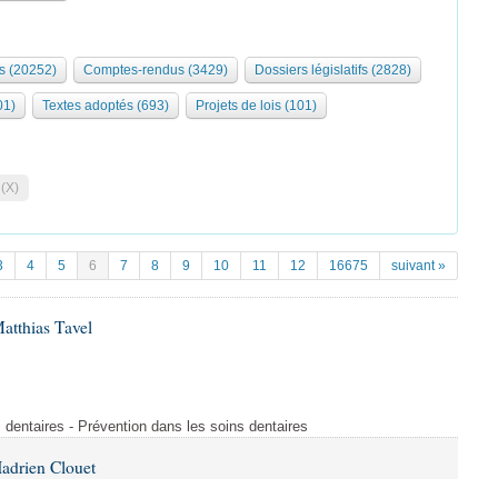
s (20252)
Comptes-rendus (3429)
Dossiers législatifs (2828)
01)
Textes adoptés (693)
Projets de lois (101)
 (X)
3
4
5
6
7
8
9
10
11
12
16675
suivant »
atthias Tavel
 dentaires - Prévention dans les soins dentaires
adrien Clouet