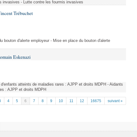
s invasives - Lutte contre les fourmis invasives
incent Trébuchet
du bouton d'alerte employeur - Mise en place du bouton d'alerte
Romain Eskenazi
d'enfants atteints de maladies rares : AJPP et droits MDPH - Aidants
ares : AJPP et droits MDPH
3
4
5
6
7
8
9
10
11
12
16675
suivant »