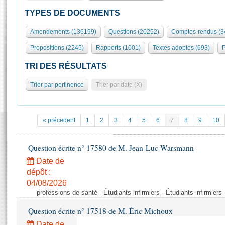
S'id
Présidence
Séance publique
Rôle et pouvoirs de l'Assemblée
Visiter l'Assemblée
TYPES DE DOCUMENTS
Fiches « Connaissance de l’Assemblée »
577 députés
Commissions et autres organes
Visite virtuelle du palais Bourbon
Amendements (136199)
Questions (20252)
Comptes-rendus (3
Organisation de l'Assemblée
Groupes politiques
Europe et International
Assister à une séance
Mot
Propositions (2245)
Rapports (1001)
Textes adoptés (693)
P
Présidence
Conférence des Présidents
Bureau
Collège des Ques
Élections législatives
Contrôle et évaluation
Accès des chercheurs à l’Assemblée
TRI DES RÉSULTATS
Congrès
Les évènements
S'inscrire
Trier par pertinence
Trier par date (X)
Pétitions
Statistiques et chiffres clés
Transparence et déontologie
Vous n'ave
Patrimoine
E
Documents de référence
« précedent
1
2
3
4
5
6
7
8
9
10
La Bibliothèque
( Constitution | Règlement de l'Assemblée ... )
Documents parlementaires
Les archives
Question écrite n° 17580 de M. Jean-Luc Warsmann
Projets de loi
Contacts et plan d'accès
Date de
Propositions de loi
Histoire
Photos libres de droit
dépôt :
Amendements
Juniors
04/08/2026
Textes adoptés
professions de santé - Étudiants infirmiers - Étudiants infirmiers
Anciennes législatures
Question écrite n° 17518 de M. Éric Michoux
Liens vers les sites publics
Rapports d'information
Date de