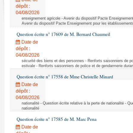
Rapports d'enquête
dépôt :
Rapports législatifs
04/08/2026
Rapports sur l'application des lois
enseignement agricole - Avenir du dispositif Pacte Enseignement
Baromètre de l’application des lois
Avenir du dispositif Pacte Enseignement pour les établissements
Question écrite n° 17609 de M. Bernard Chaumeil
Dossiers législatifs
Date de
Budget et sécurité sociale
dépôt :
04/08/2026
Questions écrites et orales
sécurité des biens et des personnes - Renforts saisonniers de po
Comptes rendus des débats
estivale - Renforts saisonniers de police et de gendarmerie duran
Question écrite n° 17558 de Mme Christelle Minard
Date de
dépôt :
04/08/2026
nationalité - Question écrite relative à la perte de nationalité - Qu
nationalité
Question écrite n° 17585 de M. Marc Pena
Date de