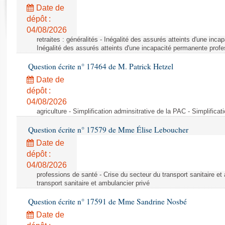
Rapports d'enquête
Date de
Rapports législatifs
dépôt :
Rapports sur l'application des lois
04/08/2026
Baromètre de l’application des lois
retraites : généralités - Inégalité des assurés atteints d'une inc
Inégalité des assurés atteints d'une incapacité permanente profe
Question écrite n° 17464 de M. Patrick Hetzel
Dossiers législatifs
Date de
Budget et sécurité sociale
dépôt :
Questions écrites et orales
04/08/2026
Comptes rendus des débats
agriculture - Simplification adminsitrative de la PAC - Simplifica
Question écrite n° 17579 de Mme Élise Leboucher
Date de
dépôt :
04/08/2026
professions de santé - Crise du secteur du transport sanitaire et
transport sanitaire et ambulancier privé
Question écrite n° 17591 de Mme Sandrine Nosbé
Date de