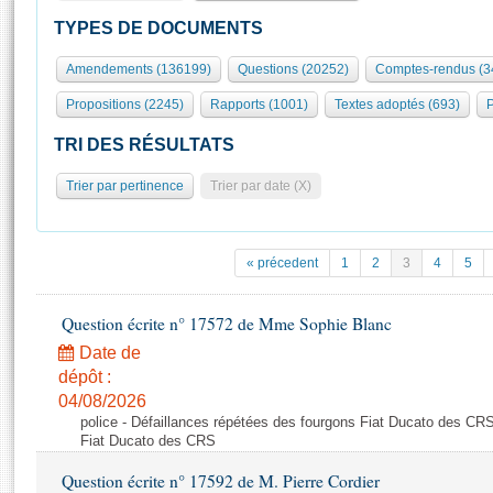
S'id
Présidence
Séance publique
Rôle et pouvoirs de l'Assemblée
Visiter l'Assemblée
TYPES DE DOCUMENTS
Fiches « Connaissance de l’Assemblée »
577 députés
Commissions et autres organes
Visite virtuelle du palais Bourbon
Amendements (136199)
Questions (20252)
Comptes-rendus (3
Organisation de l'Assemblée
Groupes politiques
Europe et International
Assister à une séance
Mot
Propositions (2245)
Rapports (1001)
Textes adoptés (693)
P
Présidence
Conférence des Présidents
Bureau
Collège des Ques
Élections législatives
Contrôle et évaluation
Accès des chercheurs à l’Assemblée
TRI DES RÉSULTATS
Congrès
Les évènements
S'inscrire
Trier par pertinence
Trier par date (X)
Pétitions
Statistiques et chiffres clés
Transparence et déontologie
Vous n'ave
Patrimoine
E
Documents de référence
« précedent
1
2
3
4
5
La Bibliothèque
( Constitution | Règlement de l'Assemblée ... )
Documents parlementaires
Les archives
Question écrite n° 17572 de Mme Sophie Blanc
Projets de loi
Contacts et plan d'accès
Date de
Propositions de loi
Histoire
Photos libres de droit
dépôt :
Amendements
Juniors
04/08/2026
Textes adoptés
police - Défaillances répétées des fourgons Fiat Ducato des CRS
Anciennes législatures
Fiat Ducato des CRS
Liens vers les sites publics
Rapports d'information
Question écrite n° 17592 de M. Pierre Cordier