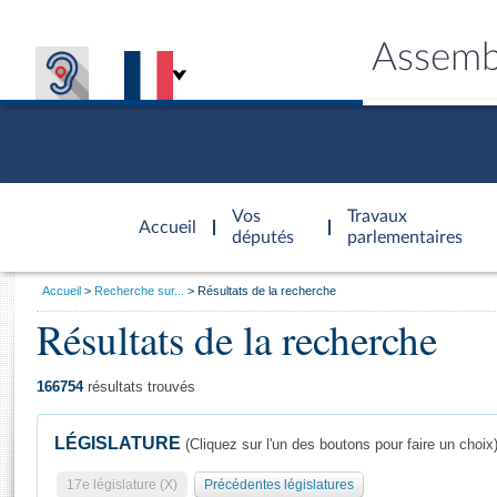
Assemb
Accèder à
la page
Vos
Travaux
Accueil
d'accueil
députés
parlementaires
Vous
Accueil
Recherche sur...
Résultats de la recherche
êtes
Résultats de la recherche
Général
ici
CONNEX
TRAVA
CONNA
DÉC
:
166754
résultats trouvés
LÉGISLATURE
(Cliquez sur l'un des boutons pour faire un choix
17e législature (X)
Précédentes législatures