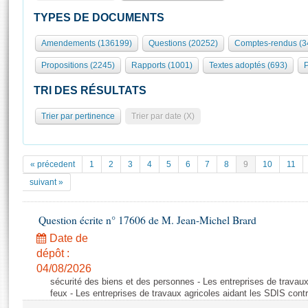
S'id
Présidence
Séance publique
Rôle et pouvoirs de l'Assemblée
Visiter l'Assemblée
TYPES DE DOCUMENTS
Fiches « Connaissance de l’Assemblée »
577 députés
Commissions et autres organes
Visite virtuelle du palais Bourbon
Amendements (136199)
Questions (20252)
Comptes-rendus (3
Organisation de l'Assemblée
Groupes politiques
Europe et International
Assister à une séance
Mot
Propositions (2245)
Rapports (1001)
Textes adoptés (693)
P
Présidence
Conférence des Présidents
Bureau
Collège des Ques
Élections législatives
Contrôle et évaluation
Accès des chercheurs à l’Assemblée
TRI DES RÉSULTATS
Congrès
Les évènements
S'inscrire
Trier par pertinence
Trier par date (X)
Pétitions
Statistiques et chiffres clés
Transparence et déontologie
Vous n'ave
Patrimoine
E
Documents de référence
« précedent
1
2
3
4
5
6
7
8
9
10
11
La Bibliothèque
( Constitution | Règlement de l'Assemblée ... )
Documents parlementaires
suivant »
Les archives
Projets de loi
Contacts et plan d'accès
Question écrite n° 17606 de M. Jean-Michel Brard
Propositions de loi
Histoire
Photos libres de droit
Amendements
Date de
Juniors
dépôt :
Textes adoptés
Anciennes législatures
04/08/2026
sécurité des biens et des personnes - Les entreprises de travaux
Liens vers les sites publics
Rapports d'information
feux - Les entreprises de travaux agricoles aidant les SDIS contr