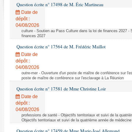
Rapports d'enquête
Question écrite n° 17498 de M. Éric Martineau
Rapports législatifs
Date de
Rapports sur l'application des lois
dépôt :
Baromètre de l’application des lois
04/08/2026
culture - Soutien au Pass Culture dans la loi de finances 2027 - 
finances 2027
Dossiers législatifs
Question écrite n° 17564 de M. Frédéric Maillot
Budget et sécurité sociale
Date de
Questions écrites et orales
dépôt :
Comptes rendus des débats
04/08/2026
outre-mer - Ouverture d'un poste de maître de conférence sur l'
poste de maître de conférence sur l'esclavage à La Réunion
Question écrite n° 17581 de Mme Christine Loir
Date de
dépôt :
04/08/2026
professions de santé - Objectifs territoriaux et suivi de la quat
Objectifs territoriaux et suivi de la quatrième année de médecine
Question écrite n° 17459 de Mme Marie-José Allemand