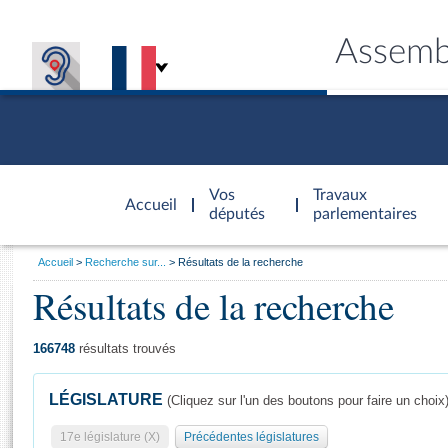
Assemb
Accèder à
la page
Vos
Travaux
Accueil
d'accueil
députés
parlementaires
Vous
Accueil
Recherche sur...
Résultats de la recherche
êtes
Résultats de la recherche
Général
ici
CONNEX
TRAVA
CONNA
DÉC
:
166748
résultats trouvés
LÉGISLATURE
(Cliquez sur l'un des boutons pour faire un choix
17e législature (X)
Précédentes législatures