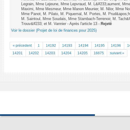
Legrain, Mme Lejeune, Mme Lepvraud, M. L&#233;aument, Mme
Maximi, Mme Mesmeur, Mme Manon Meunier, M. Nilor, Mme N
Mme Panot, M. Pilato, M. Piquemal, M. Portes, M. Prud&apos;h
M. Saintoul, Mme Soudais, Mme Stambach-Terrenoir, M. Tach&
Trouv&#233; et M. Vannier - Après l'article 13 -
Rejeté
Voir le dossier (Projet de loi de finances pour 2025)
« précedent
1
14192
14193
14194
14195
14196
1
14201
14202
14203
14204
14205
16675
suivant »