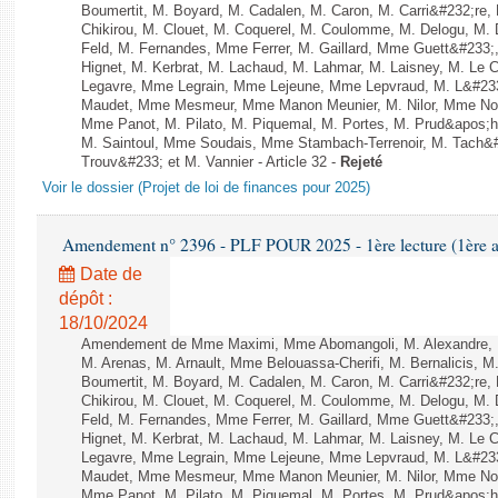
Boumertit, M. Boyard, M. Cadalen, M. Caron, M. Carri&#232;re
Chikirou, M. Clouet, M. Coquerel, M. Coulomme, M. Delogu, M
Feld, M. Fernandes, Mme Ferrer, M. Gaillard, Mme Guett&#23
Hignet, M. Kerbrat, M. Lachaud, M. Lahmar, M. Laisney, M. Le 
Legavre, Mme Legrain, Mme Lejeune, Mme Lepvraud, M. L&#233
Maudet, Mme Mesmeur, Mme Manon Meunier, M. Nilor, Mme N
Mme Panot, M. Pilato, M. Piquemal, M. Portes, M. Prud&apos;h
M. Saintoul, Mme Soudais, Mme Stambach-Terrenoir, M. Tach&
Trouv&#233; et M. Vannier - Article 32 -
Rejeté
Voir le dossier (Projet de loi de finances pour 2025)
Amendement n° 2396 - PLF POUR 2025 - 1ère lecture (1ère as
Date de
dépôt :
18/10/2024
Amendement de Mme Maximi, Mme Abomangoli, M. Alexandre, 
M. Arenas, M. Arnault, Mme Belouassa-Cherifi, M. Bernalicis, 
Boumertit, M. Boyard, M. Cadalen, M. Caron, M. Carri&#232;re
Chikirou, M. Clouet, M. Coquerel, M. Coulomme, M. Delogu, M
Feld, M. Fernandes, Mme Ferrer, M. Gaillard, Mme Guett&#23
Hignet, M. Kerbrat, M. Lachaud, M. Lahmar, M. Laisney, M. Le 
Legavre, Mme Legrain, Mme Lejeune, Mme Lepvraud, M. L&#233
Maudet, Mme Mesmeur, Mme Manon Meunier, M. Nilor, Mme N
Mme Panot, M. Pilato, M. Piquemal, M. Portes, M. Prud&apos;h