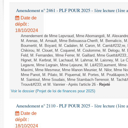
Rapports d'enquête
Rapports législatifs
Amendement n° 2461 - PLF POUR 2025 - 1ère lecture (1ère as
Rapports sur l'application des lois
Date de
Baromètre de l’application des lois
dépôt :
18/10/2024
Amendement de Mme Lepvraud, Mme Abomangoli, M. Alexandre
Dossiers législatifs
M. Arenas, M. Arnault, Mme Belouassa-Cherifi, M. Bernalicis, 
Boumertit, M. Boyard, M. Cadalen, M. Caron, M. Carri&#232;re
Budget et sécurité sociale
Chikirou, M. Clouet, M. Coquerel, M. Coulomme, M. Delogu, M
Questions écrites et orales
Feld, M. Fernandes, Mme Ferrer, M. Gaillard, Mme Guett&#23
Comptes rendus des débats
Hignet, M. Kerbrat, M. Lachaud, M. Lahmar, M. Laisney, M. Le 
Legavre, Mme Legrain, Mme Lejeune, M. L&#233;aument, Mme 
Maximi, Mme Mesmeur, Mme Manon Meunier, M. Nilor, Mme N
Mme Panot, M. Pilato, M. Piquemal, M. Portes, M. Prud&apos;h
M. Saintoul, Mme Soudais, Mme Stambach-Terrenoir, M. Tach&
Trouv&#233; et M. Vannier - Après l'article 26 -
Rejeté
Voir le dossier (Projet de loi de finances pour 2025)
Amendement n° 2110 - PLF POUR 2025 - 1ère lecture (1ère as
Date de
dépôt :
18/10/2024