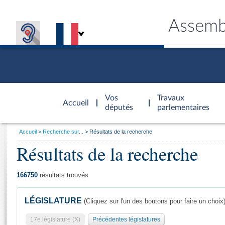
Assemb
Accèder à
la page
Vos
Travaux
Accueil
d'accueil
députés
parlementaires
Vous
Accueil
Recherche sur...
Résultats de la recherche
êtes
Résultats de la recherche
Général
ici
CONNEX
TRAVA
CONNA
DÉC
:
166750
résultats trouvés
LÉGISLATURE
(Cliquez sur l'un des boutons pour faire un choix
17e législature (X)
Précédentes législatures