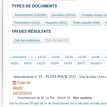
S'id
Présidence
Séance publique
Rôle et pouvoirs de l'Assemblée
Visiter l'Assemblée
TYPES DE DOCUMENTS
Fiches « Connaissance de l’Assemblée »
577 députés
Commissions et autres organes
Visite virtuelle du palais Bourbon
Amendements (136199)
Questions (20252)
Comptes-rendus (3
Organisation de l'Assemblée
Groupes politiques
Europe et International
Assister à une séance
Mot
Propositions (2245)
Rapports (1001)
Textes adoptés (693)
P
Présidence
Conférence des Présidents
Bureau
Collège des Ques
Élections législatives
Contrôle et évaluation
Accès des chercheurs à l’Assemblée
TRI DES RÉSULTATS
Congrès
Les évènements
S'inscrire
Trier par pertinence
Trier par date (X)
Pétitions
Statistiques et chiffres clés
Transparence et déontologie
Vous n'ave
Patrimoine
E
Documents de référence
« précedent
1
14192
14193
14194
14195
14196
1
La Bibliothèque
( Constitution | Règlement de l'Assemblée ... )
Documents parlementaires
14201
14202
14203
14204
14205
16675
suivant »
Les archives
Projets de loi
Contacts et plan d'accès
Amendement n° 45 - PLFSS POUR 2025 - 1ère lecture (1ère as
Propositions de loi
Histoire
Photos libres de droit
Amendements
Date de
Juniors
dépôt :
Textes adoptés
Anciennes législatures
18/10/2024
Amendement de M. Le Fur - Article 18 -
Non soutenu
Liens vers les sites publics
Rapports d'information
Voir le dossier (Projet de loi de financement de la sécurité sociale pou