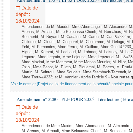
Amendement n° 155 - PLFSS POUR 2025 - 1ère lecture (1ère a
Date de
dépôt :
18/10/2024
Amendement de M. Maudet, Mme Abomangoli, M. Alexandre, M
Arenas, M. Arnault, Mme Belouassa-Cherifi, M. Bernalicis, M. 
Boumertit, M. Boyard, M. Cadalen, M. Caron, M. Carri&#232;re
Chikirou, M. Clouet, M. Coquerel, M. Coulomme, M. Delogu, M
Feld, M. Fernandes, Mme Ferrer, M. Gaillard, Mme Guett&#23
Hignet, M. Kerbrat, M. Lachaud, M. Lahmar, M. Laisney, M. Le 
Legavre, Mme Legrain, Mme Lejeune, Mme Lepvraud, M. L&#233
Mme Maximi, Mme Mesmeur, Mme Manon Meunier, M. Nilor, 
Oziol, Mme Panot, M. Pilato, M. Piquemal, M. Portes, M. Prud
Martin, M. Saintoul, Mme Soudais, Mme Stambach-Terrenoir, M.
Mme Trouv&#233; et M. Vannier - Après l'article 9 -
Non rensei
Voir le dossier (Projet de loi de financement de la sécurité sociale pou
Amendement n° 2280 - PLF POUR 2025 - 1ère lecture (1ère as
Date de
dépôt :
18/10/2024
Amendement de Mme Maximi, Mme Abomangoli, M. Alexandre, 
M. Arenas, M. Arnault, Mme Belouassa-Cherifi, M. Bernalicis, 