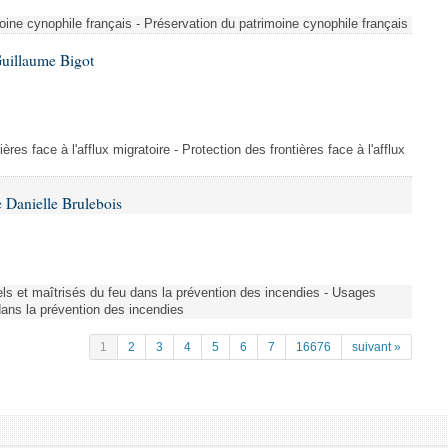
ine cynophile français - Préservation du patrimoine cynophile français
Guillaume Bigot
ères face à l'afflux migratoire - Protection des frontières face à l'afflux
 Danielle Brulebois
nels et maîtrisés du feu dans la prévention des incendies - Usages
 dans la prévention des incendies
1
2
3
4
5
6
7
16676
suivant »