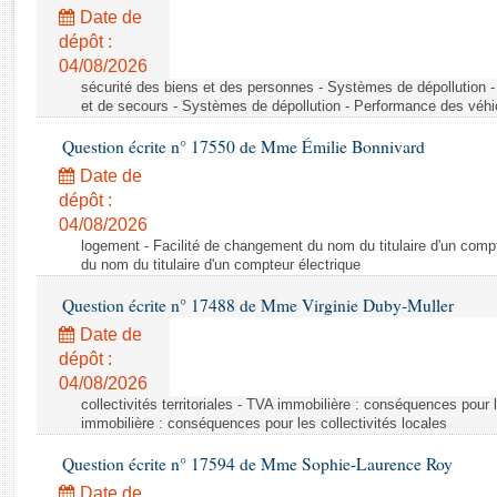
Rapports d'enquête
Date de
Rapports législatifs
dépôt :
Rapports sur l'application des lois
04/08/2026
Baromètre de l’application des lois
sécurité des biens et des personnes - Systèmes de dépollution 
et de secours - Systèmes de dépollution - Performance des véhi
Question écrite n° 17550 de Mme Émilie Bonnivard
Dossiers législatifs
Date de
Budget et sécurité sociale
dépôt :
Questions écrites et orales
04/08/2026
Comptes rendus des débats
logement - Facilité de changement du nom du titulaire d'un compt
du nom du titulaire d'un compteur électrique
Question écrite n° 17488 de Mme Virginie Duby-Muller
Date de
dépôt :
04/08/2026
collectivités territoriales - TVA immobilière : conséquences pour 
immobilière : conséquences pour les collectivités locales
Question écrite n° 17594 de Mme Sophie-Laurence Roy
Date de