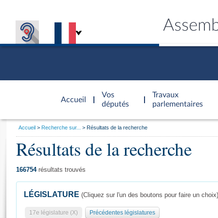
Assemb
Accèder à
la page
Vos
Travaux
Accueil
d'accueil
députés
parlementaires
Vous
Accueil
Recherche sur...
Résultats de la recherche
êtes
Résultats de la recherche
Général
ici
CONNEX
TRAVA
CONNA
DÉC
:
166754
résultats trouvés
LÉGISLATURE
(Cliquez sur l'un des boutons pour faire un choix
17e législature (X)
Précédentes législatures