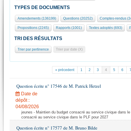
S'id
Présidence
Séance publique
Rôle et pouvoirs de l'Assemblée
Visiter l'Assemblée
TYPES DE DOCUMENTS
Fiches « Connaissance de l’Assemblée »
577 députés
Commissions et autres organes
Visite virtuelle du palais Bourbon
Amendements (136199)
Questions (20252)
Comptes-rendus (3
Organisation de l'Assemblée
Groupes politiques
Europe et International
Assister à une séance
Mot
Propositions (2245)
Rapports (1001)
Textes adoptés (693)
P
Présidence
Conférence des Présidents
Bureau
Collège des Ques
Élections législatives
Contrôle et évaluation
Accès des chercheurs à l’Assemblée
TRI DES RÉSULTATS
Congrès
Les évènements
S'inscrire
Trier par pertinence
Trier par date (X)
Pétitions
Statistiques et chiffres clés
Transparence et déontologie
Vous n'ave
Patrimoine
E
Documents de référence
« précedent
1
2
3
4
5
6
La Bibliothèque
( Constitution | Règlement de l'Assemblée ... )
Documents parlementaires
Les archives
Question écrite n° 17546 de M. Patrick Hetzel
Projets de loi
Contacts et plan d'accès
Date de
Propositions de loi
Histoire
Photos libres de droit
dépôt :
Amendements
Juniors
04/08/2026
Textes adoptés
jeunes - Maintien du budget consacré au service civique dans le
Anciennes législatures
consacré au service civique dans le PLF pour 2027
Liens vers les sites publics
Rapports d'information
Question écrite n° 17577 de M. Bruno Bilde