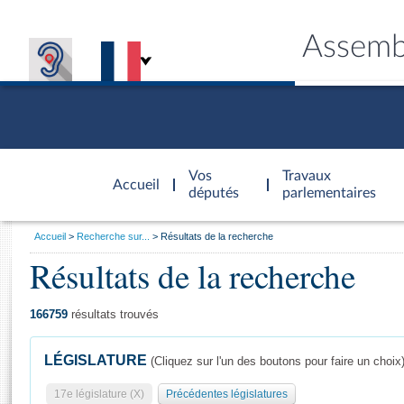
Assemb
Accèder à
la page
Vos
Travaux
Accueil
d'accueil
députés
parlementaires
Vous
Accueil
Recherche sur...
Résultats de la recherche
êtes
Résultats de la recherche
Général
ici
CONNEX
TRAVA
CONNA
DÉC
:
166759
résultats trouvés
LÉGISLATURE
(Cliquez sur l'un des boutons pour faire un choix
17e législature (X)
Précédentes législatures