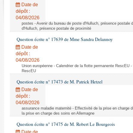
Rapports d'enquête
Date de
Rapports législatifs
dépôt :
Rapports sur l'application des lois
04/08/2026
Baromètre de l’application des lois
postes - Avenir du bureau de poste d'Hulluch, présence postale d
d'Hulluch, présence postale de proximité
Question écrite n° 17639 de Mme Sandra Delannoy
Dossiers législatifs
Date de
Budget et sécurité sociale
dépôt :
Questions écrites et orales
04/08/2026
Comptes rendus des débats
Union européenne - Calendrier de la flotte permanente RescEU - 
RescEU
Question écrite n° 17473 de M. Patrick Hetzel
Date de
dépôt :
04/08/2026
assurance maladie maternité - Effectivité de la prise en charge d
la prise en charge des soins en Allemagne
Question écrite n° 17475 de M. Robert Le Bourgeois
Date de